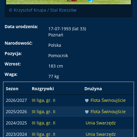
© Krzysztof Krupa / Stal Rzeszów
Data urodzenia:
17-07-1993 (lat 33)
Poznań
Narodowość:
Polska
Pozycja:
Pomocnik
Wzrost:
183 cm
Waga:
77 kg
Sezon
Rozgrywki
Drużyna
2026/2027
III liga, gr. II
Flota Świnoujście
2025/2026
III liga, gr. II
Flota Świnoujście
2024/2025
III liga, gr. II
Unia Swarzędz
2023/2024
III liga, gr. II
Unia Swarzędz