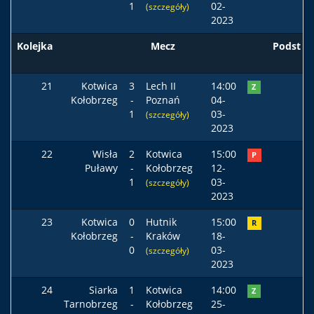
1
02-
(szczegóły)
2023
Kolejka
Mecz
Podst
21
Kotwica
3
Lech II
14:00
Z
Kołobrzeg
-
Poznań
04-
1
03-
(szczegóły)
2023
22
Wisła
2
Kotwica
15:00
P
Puławy
-
Kołobrzeg
12-
1
03-
(szczegóły)
2023
23
Kotwica
0
Hutnik
15:00
R
Kołobrzeg
-
Kraków
18-
0
03-
(szczegóły)
2023
24
Siarka
1
Kotwica
14:00
Z
Tarnobrzeg
-
Kołobrzeg
25-