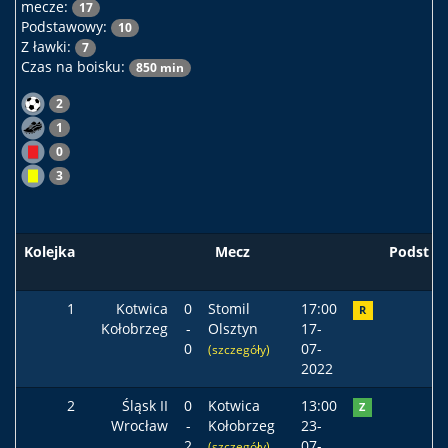
mecze:
17
Podstawowy:
10
Z ławki:
7
Czas na boisku:
850 min
2
1
0
3
Kolejka
Mecz
Podst
1
Kotwica
0
Stomil
17:00
R
Kołobrzeg
-
Olsztyn
17-
0
07-
(szczegóły)
2022
2
Śląsk II
0
Kotwica
13:00
Z
Wrocław
-
Kołobrzeg
23-
2
07-
(szczegóły)