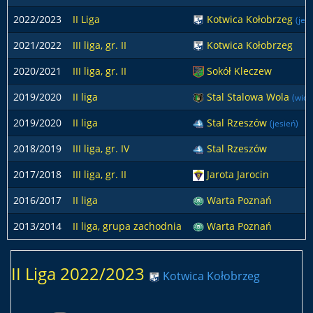
2022/2023
II Liga
Kotwica Kołobrzeg
(jes
2021/2022
III liga, gr. II
Kotwica Kołobrzeg
2020/2021
III liga, gr. II
Sokół Kleczew
2019/2020
II liga
Stal Stalowa Wola
(wios
2019/2020
II liga
Stal Rzeszów
(jesień)
2018/2019
III liga, gr. IV
Stal Rzeszów
2017/2018
III liga, gr. II
Jarota Jarocin
2016/2017
II liga
Warta Poznań
2013/2014
II liga, grupa zachodnia
Warta Poznań
II Liga 2022/2023
Kotwica Kołobrzeg