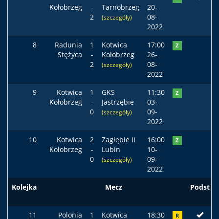
Kołobrzeg
-
Tarnobrzeg
20-
2
08-
(szczegóły)
2022
8
Radunia
1
Kotwica
17:00
Z
Stężyca
-
Kołobrzeg
26-
2
08-
(szczegóły)
2022
9
Kotwica
1
GKS
11:30
Z
Kołobrzeg
-
Jastrzębie
03-
0
09-
(szczegóły)
2022
10
Kotwica
2
Zagłębie II
16:00
Z
Kołobrzeg
-
Lubin
10-
0
09-
(szczegóły)
2022
Kolejka
Mecz
Podst
11
Polonia
1
Kotwica
18:30
R