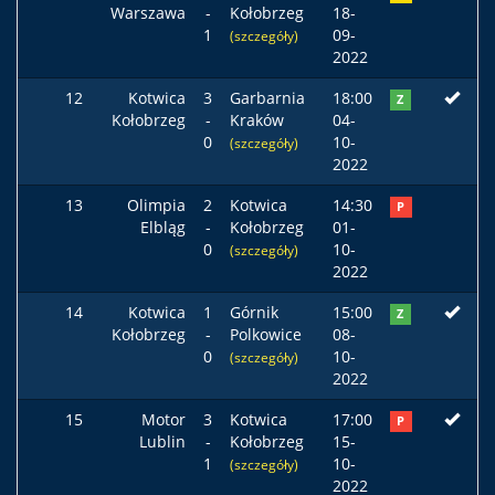
Warszawa
-
Kołobrzeg
18-
1
09-
(szczegóły)
2022
12
Kotwica
3
Garbarnia
18:00
Z
Kołobrzeg
-
Kraków
04-
0
10-
(szczegóły)
2022
13
Olimpia
2
Kotwica
14:30
P
Elbląg
-
Kołobrzeg
01-
0
10-
(szczegóły)
2022
14
Kotwica
1
Górnik
15:00
Z
Kołobrzeg
-
Polkowice
08-
0
10-
(szczegóły)
2022
15
Motor
3
Kotwica
17:00
P
Lublin
-
Kołobrzeg
15-
1
10-
(szczegóły)
2022