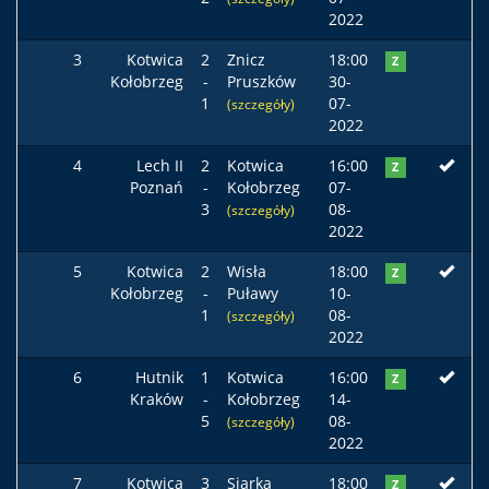
2022
3
Kotwica
2
Znicz
18:00
Z
Kołobrzeg
-
Pruszków
30-
1
07-
(szczegóły)
2022
4
Lech II
2
Kotwica
16:00
Z
Poznań
-
Kołobrzeg
07-
3
08-
(szczegóły)
2022
5
Kotwica
2
Wisła
18:00
Z
Kołobrzeg
-
Puławy
10-
1
08-
(szczegóły)
2022
6
Hutnik
1
Kotwica
16:00
Z
Kraków
-
Kołobrzeg
14-
5
08-
(szczegóły)
2022
7
Kotwica
3
Siarka
18:00
Z