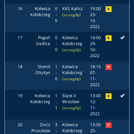
16
Kotwica
0
KKS Kalisz
19:00
R
Kołobrzeg
-
23-
(szczegóły)
0
10-
2022
17
Pogoń
0
Kotwica
14:00
R
Siedlce
-
Kołobrzeg
29-
0
10-
(szczegóły)
2022
18
Stomil
1
Kotwica
18:15
P
Olsztyn
-
Kołobrzeg
07-
0
11-
(szczegóły)
2022
19
Kotwica
1
Śląsk II
13:00
R
Kołobrzeg
-
Wrocław
12-
1
11-
(szczegóły)
2022
20
Znicz
3
Kotwica
13:00
P
Pruszków
-
Kołobrzeg
25-