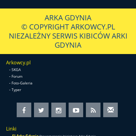
ARKA GDYNIA
© COPYRIGHT ARKOWCY.PL
NIEZALEŻNY SERWIS KIBICÓW ARKI
GDYNIA
Arkowcy.pl
-
SKGA
-
Forum
-
Foto-Galeria
-
Typer
Linki
-
SI Arka Gdynia