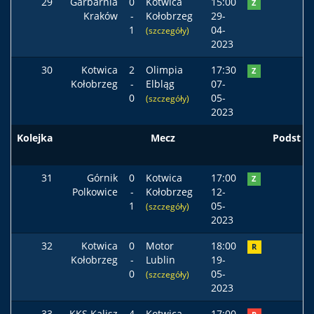
29
Garbarnia
0
Kotwica
15:00
Z
Kraków
-
Kołobrzeg
29-
1
04-
(szczegóły)
2023
30
Kotwica
2
Olimpia
17:30
Z
Kołobrzeg
-
Elbląg
07-
0
05-
(szczegóły)
2023
Kolejka
Mecz
Podst
31
Górnik
0
Kotwica
17:00
Z
Polkowice
-
Kołobrzeg
12-
1
05-
(szczegóły)
2023
32
Kotwica
0
Motor
18:00
R
Kołobrzeg
-
Lublin
19-
0
05-
(szczegóły)
2023
33
KKS Kalisz
4
Kotwica
17:00