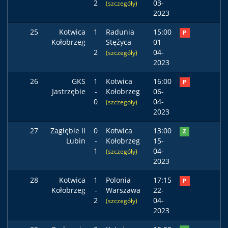
2
03-
(szczegóły)
2023
25
Kotwica
1
Radunia
15:00
P
Kołobrzeg
-
Stężyca
01-
2
04-
(szczegóły)
2023
26
GKS
1
Kotwica
16:00
P
Jastrzębie
-
Kołobrzeg
06-
0
04-
(szczegóły)
2023
27
Zagłębie II
0
Kotwica
13:00
Z
Lubin
-
Kołobrzeg
15-
1
04-
(szczegóły)
2023
28
Kotwica
1
Polonia
17:15
P
Kołobrzeg
-
Warszawa
22-
2
04-
(szczegóły)
2023