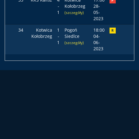
P
-
Kołobrzeg
28-
1
05-
(szczegóły)
2023
34
Kotwica
1
Pogoń
18:00
R
Kołobrzeg
-
Siedlce
04-
1
06-
(szczegóły)
2023