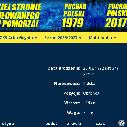
ZKS Arka Gdynia
Sezon 2026/2027
Multimedia
Data urodzenia:
25-02-1992 (lat 34)
Jarocin
Narodowość:
Polska
Pozycja:
Obrońca
Wzrost:
184 cm
Waga:
72 kg
rużyna
podst
z ławki
czas