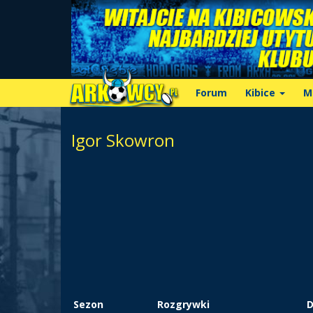
Forum
Kibice
M
Igor Skowron
Sezon
Rozgrywki
D