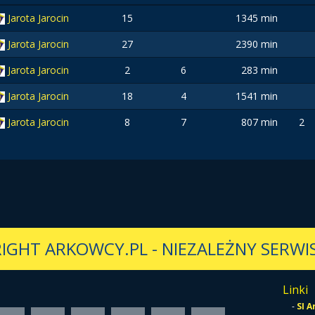
Jarota Jarocin
15
1345 min
Jarota Jarocin
27
2390 min
Jarota Jarocin
2
6
283 min
Jarota Jarocin
18
4
1541 min
Jarota Jarocin
8
7
807 min
2
IGHT ARKOWCY.PL
-
NIEZALEŻNY SERWIS
Linki
-
SI 