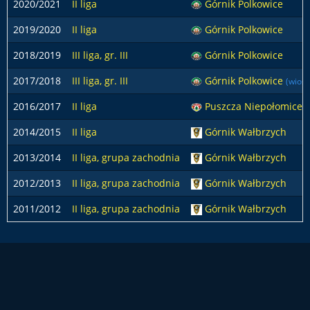
2020/2021
II liga
Górnik Polkowice
2019/2020
II liga
Górnik Polkowice
2018/2019
III liga, gr. III
Górnik Polkowice
2017/2018
III liga, gr. III
Górnik Polkowice
(wios
2016/2017
II liga
Puszcza Niepołomice
2014/2015
II liga
Górnik Wałbrzych
2013/2014
II liga, grupa zachodnia
Górnik Wałbrzych
2012/2013
II liga, grupa zachodnia
Górnik Wałbrzych
2011/2012
II liga, grupa zachodnia
Górnik Wałbrzych