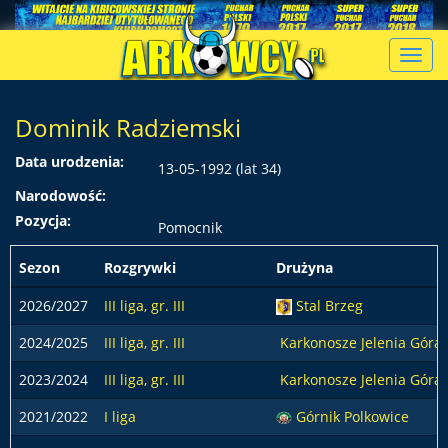
Toggl
navig
Dominik Radziemski
Data urodzenia:
13-05-1992 (lat 34)
Narodowość:
Pozycja:
Pomocnik
Sezon
Rozgrywki
Drużyna
2026/2027
III liga, gr. III
Stal Brzeg
2024/2025
III liga, gr. III
Karkonosze Jelenia Góra
2023/2024
III liga, gr. III
Karkonosze Jelenia Góra
2021/2022
I liga
Górnik Polkowice