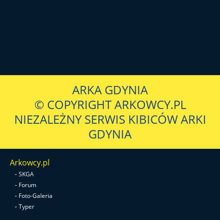
ARKA GDYNIA
© COPYRIGHT ARKOWCY.PL
NIEZALEŻNY SERWIS KIBICÓW ARKI
GDYNIA
Arkowcy.pl
-
SKGA
-
Forum
-
Foto-Galeria
-
Typer