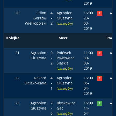
2019
20
Stilon
4
Agroplon
16:00
P
Gorzów
-
Głuszyna
23-
Wielkopolski
2
03-
(szczegóły)
2019
Kolejka
Mecz
Pods
21
Agroplon
0
Pniówek
11:00
P
Głuszyna
-
Pawłowice
30-
2
Śląskie
03-
2019
(szczegóły)
22
Rekord
4
Agroplon
15:00
P
Bielsko-Biała
-
Głuszyna
06-
1
04-
(szczegóły)
2019
23
Agroplon
2
Błyskawica
16:00
Z
Głuszyna
-
Gać
14-
0
04-
(szczegóły)