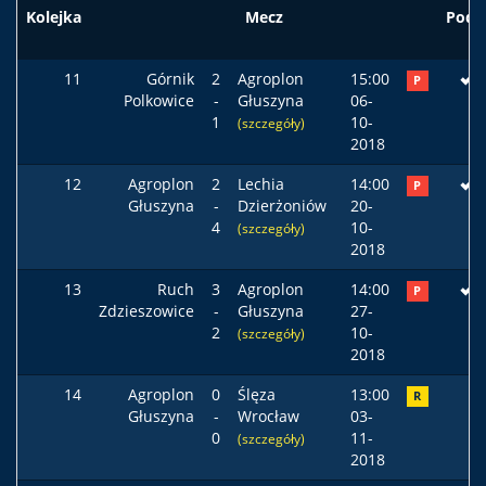
Kolejka
Mecz
Pods
11
Górnik
2
Agroplon
15:00
P
Polkowice
-
Głuszyna
06-
1
10-
(szczegóły)
2018
12
Agroplon
2
Lechia
14:00
P
Głuszyna
-
Dzierżoniów
20-
4
10-
(szczegóły)
2018
13
Ruch
3
Agroplon
14:00
P
Zdzieszowice
-
Głuszyna
27-
2
10-
(szczegóły)
2018
14
Agroplon
0
Ślęza
13:00
R
Głuszyna
-
Wrocław
03-
0
11-
(szczegóły)
2018