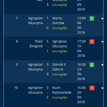
3
09-
(szczegóły)
2018
7
Agroplon
1
Warta
13:00
Z
Głuszyna
-
Gorzów
08-
0
09-
(szczegóły)
2018
8
Piast
5
Agroplon
17:00
P
Żmigród
-
Głuszyna
15-
1
09-
(szczegóły)
2018
9
Agroplon
3
Górnik II
16:00
Z
Głuszyna
-
Zabrze
23-
0
09-
(szczegóły)
2018
10
Agroplon
0
Ruch
16:00
P
Głuszyna
-
Radzionków
29-
2
09-
(szczegóły)
2018