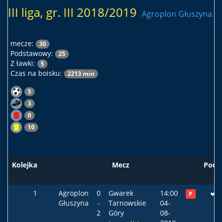
III liga, gr. III 2018/2019
Agroplon Głuszyna
mecze:
30
Podstawowy:
25
Z ławki:
5
Czas na boisku:
2213 min
5
3
0
10
Kolejka
Mecz
Pods
1
Agroplon
0
Gwarek
14:00
P
Głuszyna
-
Tarnowskie
04-
2
Góry
08-