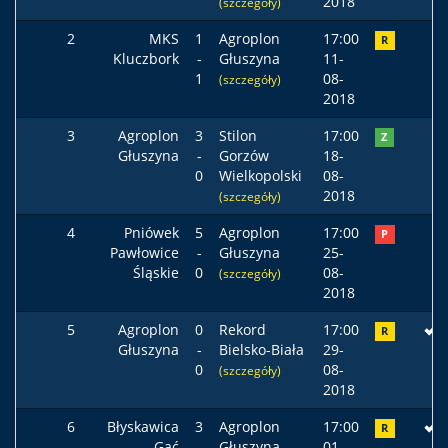
2018
(szczegóły)
2
MKS
1
Agroplon
17:00
R
Kluczbork
-
Głuszyna
11-
1
08-
(szczegóły)
2018
3
Agroplon
3
Stilon
17:00
Z
Głuszyna
-
Gorzów
18-
0
Wielkopolski
08-
2018
(szczegóły)
4
Pniówek
5
Agroplon
17:00
P
Pawłowice
-
Głuszyna
25-
Śląskie
0
08-
(szczegóły)
2018
5
Agroplon
0
Rekord
17:00
R
Głuszyna
-
Bielsko-Biała
29-
0
08-
(szczegóły)
2018
6
Błyskawica
3
Agroplon
17:00
R
Gać
-
Głuszyna
01-