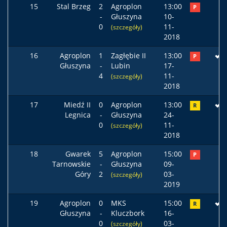
15
Stal Brzeg
2
Agroplon
13:00
P
-
Głuszyna
10-
0
11-
(szczegóły)
2018
16
Agroplon
1
Zagłębie II
13:00
P
Głuszyna
-
Lubin
17-
4
11-
(szczegóły)
2018
17
Miedź II
0
Agroplon
13:00
R
Legnica
-
Głuszyna
24-
0
11-
(szczegóły)
2018
18
Gwarek
5
Agroplon
15:00
P
Tarnowskie
-
Głuszyna
09-
Góry
2
03-
(szczegóły)
2019
19
Agroplon
0
MKS
15:00
R
Głuszyna
-
Kluczbork
16-
0
03-
(szczegóły)