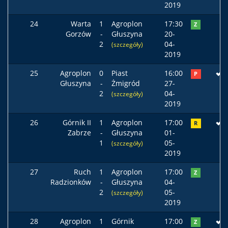
2019
24
Warta
1
Agroplon
17:30
Z
Gorzów
-
Głuszyna
20-
2
04-
(szczegóły)
2019
25
Agroplon
0
Piast
16:00
P
Głuszyna
-
Żmigród
27-
2
04-
(szczegóły)
2019
26
Górnik II
1
Agroplon
17:00
R
Zabrze
-
Głuszyna
01-
1
05-
(szczegóły)
2019
27
Ruch
1
Agroplon
17:00
Z
Radzionków
-
Głuszyna
04-
2
05-
(szczegóły)
2019
28
Agroplon
1
Górnik
17:00
Z