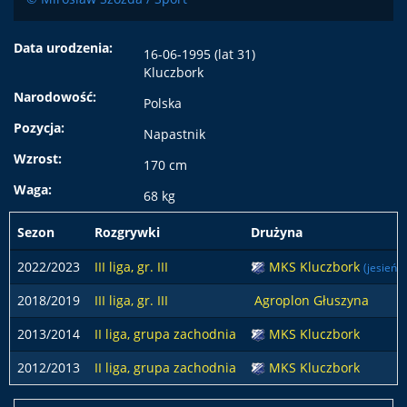
Data urodzenia:
16-06-1995 (lat 31)
Kluczbork
Narodowość:
Polska
Pozycja:
Napastnik
Wzrost:
170 cm
Waga:
68 kg
Sezon
Rozgrywki
Drużyna
2022/2023
III liga, gr. III
MKS Kluczbork
(jesień)
2018/2019
III liga, gr. III
Agroplon Głuszyna
2013/2014
II liga, grupa zachodnia
MKS Kluczbork
2012/2013
II liga, grupa zachodnia
MKS Kluczbork