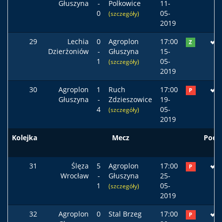
Głuszyna
-
Polkowice
11-
0
05-
(szczegóły)
2019
29
Lechia
0
Agroplon
17:00
Z
Dzierżoniów
-
Głuszyna
15-
1
05-
(szczegóły)
2019
30
Agroplon
1
Ruch
17:00
P
Głuszyna
-
Zdzieszowice
19-
4
05-
(szczegóły)
2019
Kolejka
Mecz
Pods
31
Ślęza
5
Agroplon
17:00
P
Wrocław
-
Głuszyna
25-
1
05-
(szczegóły)
2019
32
Agroplon
0
Stal Brzeg
17:00
P