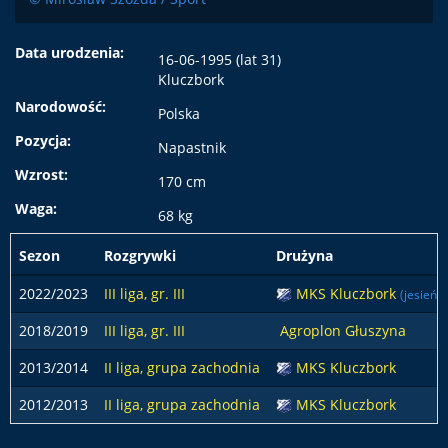
Data urodzenia:
16-06-1995 (lat 31)
Kluczbork
Narodowość:
Polska
Pozycja:
Napastnik
Wzrost:
170 cm
Waga:
68 kg
Sezon
Rozgrywki
Drużyna
2022/2023
III liga, gr. III
MKS Kluczbork
(jesień)
2018/2019
III liga, gr. III
Agroplon Głuszyna
2013/2014
II liga, grupa zachodnia
MKS Kluczbork
2012/2013
II liga, grupa zachodnia
MKS Kluczbork