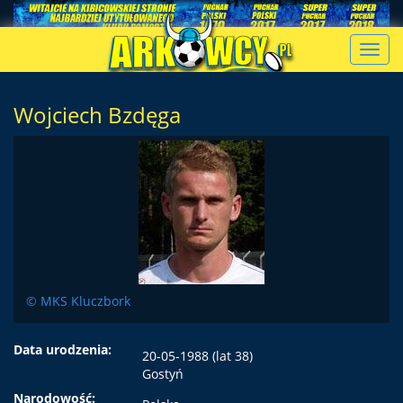
Toggl
navig
Wojciech Bzdęga
© MKS Kluczbork
Data urodzenia:
20-05-1988 (lat 38)
Gostyń
Narodowość: