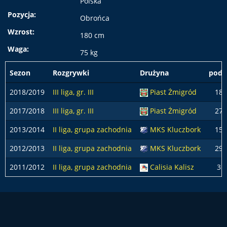
Polska
Pozycja:
Obrońca
Wzrost:
180 cm
Waga:
75 kg
Sezon
Rozgrywki
Drużyna
pods
2018/2019
III liga, gr. III
Piast Żmigród
18
2017/2018
III liga, gr. III
Piast Żmigród
27
2013/2014
II liga, grupa zachodnia
MKS Kluczbork
15
2012/2013
II liga, grupa zachodnia
MKS Kluczbork
29
2011/2012
II liga, grupa zachodnia
Calisia Kalisz
3