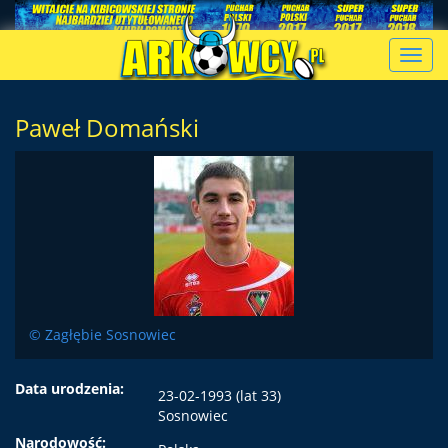
Toggl
navig
Paweł Domański
© Zagłębie Sosnowiec
Data urodzenia:
23-02-1993 (lat 33)
Sosnowiec
Narodowość: