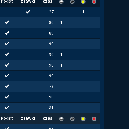
Podst
z ławki
czas
27
1
86
1
89
90
90
1
90
1
90
79
90
81
Podst
z ławki
czas
65