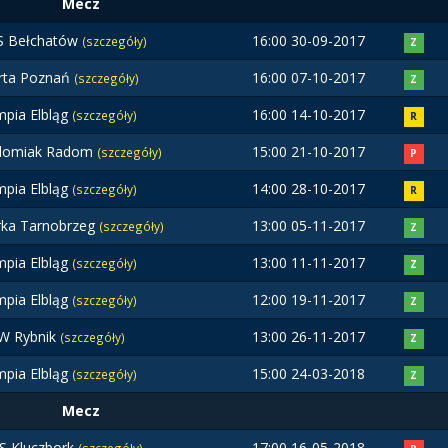
Mecz
S Bełchatów
16:00 30-09-2017
(szczegóły)
Z
rta Poznań
16:00 07-10-2017
(szczegóły)
Z
mpia Elbląg
16:00 14-10-2017
(szczegóły)
R
domiak Radom
15:00 21-10-2017
(szczegóły)
P
mpia Elbląg
14:00 28-10-2017
(szczegóły)
R
rka Tarnobrzeg
13:00 05-11-2017
(szczegóły)
Z
mpia Elbląg
13:00 11-11-2017
(szczegóły)
Z
mpia Elbląg
12:00 19-11-2017
(szczegóły)
Z
W Rybnik
13:00 26-11-2017
(szczegóły)
Z
mpia Elbląg
15:00 24-03-2018
(szczegóły)
Z
Mecz
S Kluczbork
17:00 16-05-2018