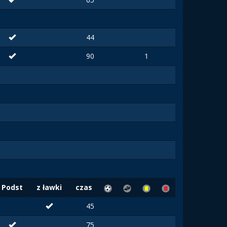
44
90
1
Podst
z ławki
czas
45
75