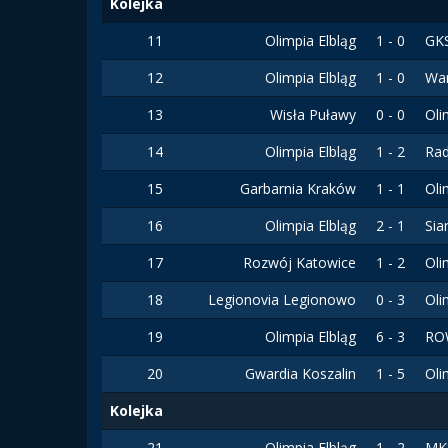
Kolejka
11
Olimpia Elbląg
1 - 0
GK
12
Olimpia Elbląg
1 - 0
Wa
13
Wisła Puławy
0 - 0
Oli
14
Olimpia Elbląg
1 - 2
Ra
15
Garbarnia Kraków
1 - 1
Oli
16
Olimpia Elbląg
2 - 1
Sia
17
Rozwój Katowice
1 - 2
Oli
18
Legionovia Legionowo
0 - 3
Oli
19
Olimpia Elbląg
6 - 3
RO
20
Gwardia Koszalin
1 - 5
Oli
Kolejka
21
Olimpia Elbląg
1 - 2
MK