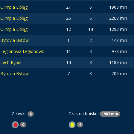
Olimpia Elbląg
21
6
1903 min
Olimpia Elbląg
26
6
2268 min
Olimpia Elbląg
12
14
1293 min
Bytovia Bytów
1
2
148 min
Legionovia Legionowo
11
3
978 min
Lech Rypin
14
3
1189 min
Bytovia Bytów
7
8
709 min
Z ławki:
Czas na boisku:
6
1903 min
0
4