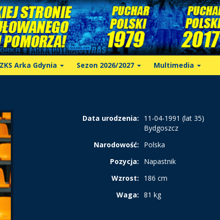
ZKS Arka Gdynia
Sezon 2026/2027
Multimedia
Data urodzenia:
11-04-1991 (lat 35)
Bydgoszcz
Narodowość:
Polska
Pozycja:
Napastnik
Wzrost:
186 cm
Waga:
81 kg