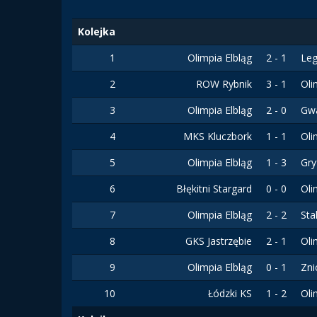
Kolejka
1
Olimpia Elbląg
2 - 1
Leg
2
ROW Rybnik
3 - 1
Oli
3
Olimpia Elbląg
2 - 0
Gwa
4
MKS Kluczbork
1 - 1
Oli
5
Olimpia Elbląg
1 - 3
Gr
6
Błękitni Stargard
0 - 0
Oli
7
Olimpia Elbląg
2 - 2
Sta
8
GKS Jastrzębie
2 - 1
Oli
9
Olimpia Elbląg
0 - 1
Zni
10
Łódzki KS
1 - 2
Oli