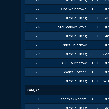
22
Gryf Wejherowo
1 - 3
Oli
23
Olimpia Elbląg
0 - 1
Błę
24
Stal Stalowa Wola
0 - 1
Oli
25
Olimpia Elbląg
0 - 1
GKS
26
Znicz Pruszków
0 - 0
Oli
27
Olimpia Elbląg
0 - 5
Łód
28
GKS Bełchatów
1 - 1
Oli
29
Warta Poznań
1 - 0
Oli
30
Olimpia Elbląg
1 - 1
Wis
Kolejka
31
Radomiak Radom
4 - 0
Oli
32
Olimpia Elbląg
0 - 2
Gar