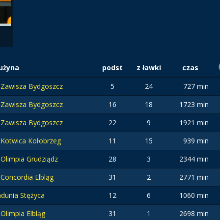
użyna
podst
z ławki
czas
Zawisza Bydgoszcz
5
24
727 min
Zawisza Bydgoszcz
16
18
1723 min
Zawisza Bydgoszcz
22
9
1921 min
Kotwica Kołobrzeg
11
15
939 min
Olimpia Grudziądz
28
3
2344 min
Concordia Elbląg
31
2
2771 min
dunia Stężyca
12
6
1060 min
Olimpia Elbląg
31
1
2698 min