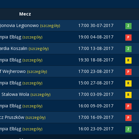
Mecz
ionovia Legionowo
17:00 30-07-2017
(szczegóły)
Z
mpia Elbląg
19:00 04-08-2017
(szczegóły)
P
rdia Koszalin
17:00 13-08-2017
(szczegóły)
Z
mpia Elbląg
19:30 18-08-2017
(szczegóły)
R
yf Wejherowo
17:00 23-08-2017
(szczegóły)
P
mpia Elbląg
15:00 27-08-2017
(szczegóły)
R
l Stalowa Wola
17:00 03-09-2017
(szczegóły)
R
mpia Elbląg
16:00 09-09-2017
(szczegóły)
P
cz Pruszków
17:00 16-09-2017
(szczegóły)
P
mpia Elbląg
16:00 23-09-2017
(szczegóły)
Z