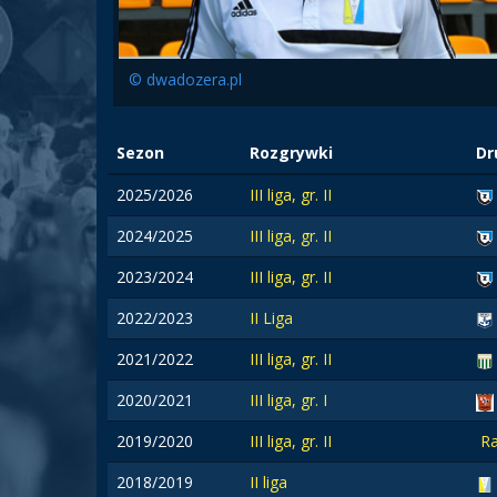
© dwadozera.pl
Sezon
Rozgrywki
Dr
2025/2026
III liga, gr. II
2024/2025
III liga, gr. II
2023/2024
III liga, gr. II
2022/2023
II Liga
2021/2022
III liga, gr. II
2020/2021
III liga, gr. I
2019/2020
III liga, gr. II
Ra
2018/2019
II liga