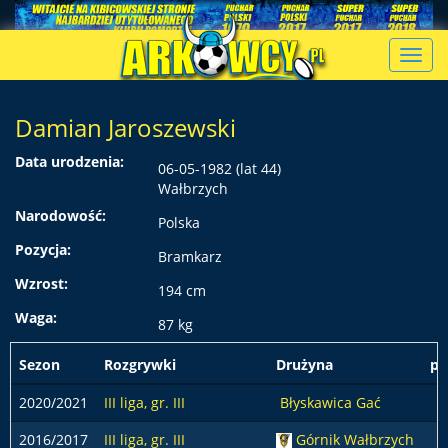
Toggl
navig
Damian Jaroszewski
Data urodzenia:
06-05-1982 (lat 44)
Wałbrzych
Narodowość:
Polska
Pozycja:
Bramkarz
Wzrost:
194 cm
Waga:
87 kg
Sezon
Rozgrywki
Drużyna
po
2020/2021
III liga, gr. III
Błyskawica Gać
2016/2017
III liga, gr. III
Górnik Wałbrzych