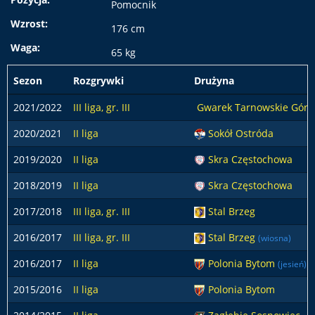
Pomocnik
Wzrost:
176 cm
Waga:
65 kg
Sezon
Rozgrywki
Drużyna
2021/2022
III liga, gr. III
Gwarek Tarnowskie Góry
2020/2021
II liga
Sokół Ostróda
2019/2020
II liga
Skra Częstochowa
2018/2019
II liga
Skra Częstochowa
2017/2018
III liga, gr. III
Stal Brzeg
2016/2017
III liga, gr. III
Stal Brzeg
(wiosna)
2016/2017
II liga
Polonia Bytom
(jesień)
2015/2016
II liga
Polonia Bytom