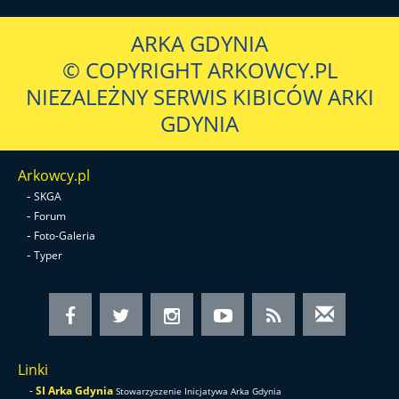
ARKA GDYNIA
© COPYRIGHT ARKOWCY.PL
NIEZALEŻNY SERWIS KIBICÓW ARKI
GDYNIA
Arkowcy.pl
-
SKGA
-
Forum
-
Foto-Galeria
-
Typer
Linki
-
SI Arka Gdynia
Stowarzyszenie Inicjatywa Arka Gdynia