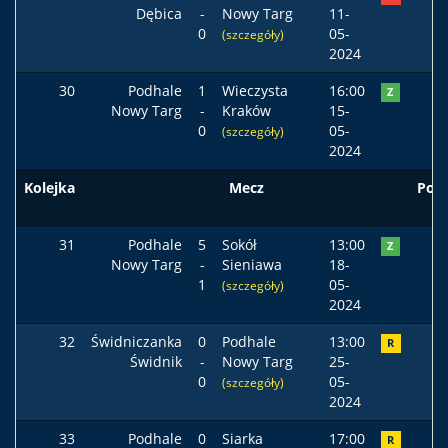
Dębica
-
Nowy Targ
11-
0
05-
(szczegóły)
2024
30
Podhale
1
Wieczysta
16:00
Z
Nowy Targ
-
Kraków
15-
0
05-
(szczegóły)
2024
Kolejka
Mecz
Pod
31
Podhale
5
Sokół
13:00
Z
Nowy Targ
-
Sieniawa
18-
1
05-
(szczegóły)
2024
32
Świdniczanka
0
Podhale
13:00
R
Świdnik
-
Nowy Targ
25-
0
05-
(szczegóły)
2024
33
Podhale
0
Siarka
17:00
R