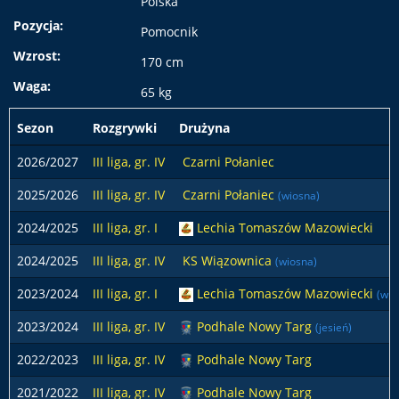
Polska
Pozycja:
Pomocnik
Wzrost:
170 cm
Waga:
65 kg
Sezon
Rozgrywki
Drużyna
2026/2027
III liga, gr. IV
Czarni Połaniec
2025/2026
III liga, gr. IV
Czarni Połaniec
(wiosna)
2024/2025
III liga, gr. I
Lechia Tomaszów Mazowiecki
2024/2025
III liga, gr. IV
KS Wiązownica
(wiosna)
2023/2024
III liga, gr. I
Lechia Tomaszów Mazowiecki
(wio
2023/2024
III liga, gr. IV
Podhale Nowy Targ
(jesień)
2022/2023
III liga, gr. IV
Podhale Nowy Targ
2021/2022
III liga, gr. IV
Podhale Nowy Targ