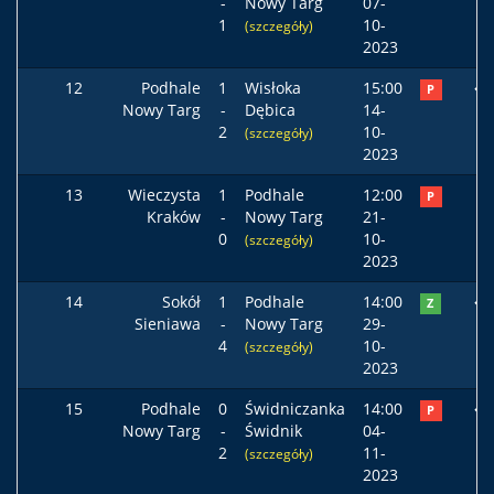
-
Nowy Targ
07-
1
10-
(szczegóły)
2023
12
Podhale
1
Wisłoka
15:00
P
Nowy Targ
-
Dębica
14-
2
10-
(szczegóły)
2023
13
Wieczysta
1
Podhale
12:00
P
Kraków
-
Nowy Targ
21-
0
10-
(szczegóły)
2023
14
Sokół
1
Podhale
14:00
Z
Sieniawa
-
Nowy Targ
29-
4
10-
(szczegóły)
2023
15
Podhale
0
Świdniczanka
14:00
P
Nowy Targ
-
Świdnik
04-
2
11-
(szczegóły)
2023