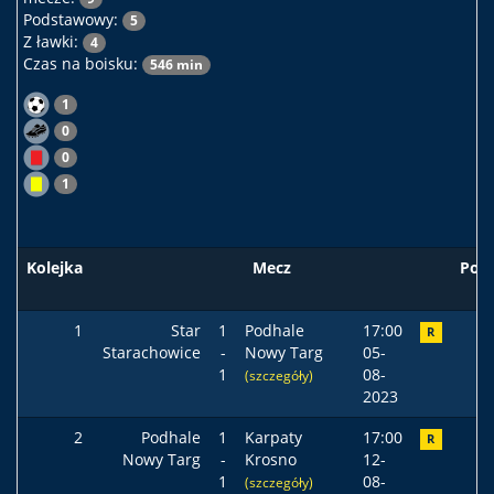
Podstawowy:
5
Z ławki:
4
Czas na boisku:
546 min
1
0
0
1
Kolejka
Mecz
Pod
1
Star
1
Podhale
17:00
R
Starachowice
-
Nowy Targ
05-
1
08-
(szczegóły)
2023
2
Podhale
1
Karpaty
17:00
R
Nowy Targ
-
Krosno
12-
1
08-
(szczegóły)