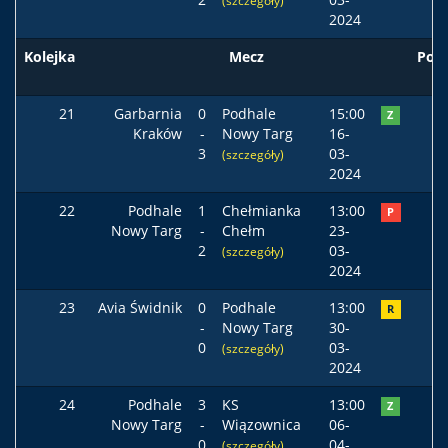
(szczegóły)
2024
Kolejka
Mecz
Pod
21
Garbarnia
0
Podhale
15:00
Z
Kraków
-
Nowy Targ
16-
3
03-
(szczegóły)
2024
22
Podhale
1
Chełmianka
13:00
P
Nowy Targ
-
Chełm
23-
2
03-
(szczegóły)
2024
23
Avia Świdnik
0
Podhale
13:00
R
-
Nowy Targ
30-
0
03-
(szczegóły)
2024
24
Podhale
3
KS
13:00
Z
Nowy Targ
-
Wiązownica
06-
0
04-
(szczegóły)