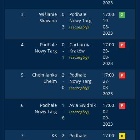
2023
3
Wiślanie
0
Podhale
17:00
Z
Skawina
-
Nowy Targ
19-
3
08-
(szczegóły)
2023
4
Podhale
0
Garbarnia
17:00
P
Nowy Targ
-
Kraków
23-
1
08-
(szczegóły)
2023
5
Chełmianka
2
Podhale
17:00
P
Chełm
-
Nowy Targ
27-
0
08-
(szczegóły)
2023
6
Podhale
1
Avia Świdnik
17:00
P
Nowy Targ
-
02-
(szczegóły)
6
09-
2023
7
KS
2
Podhale
17:00
R