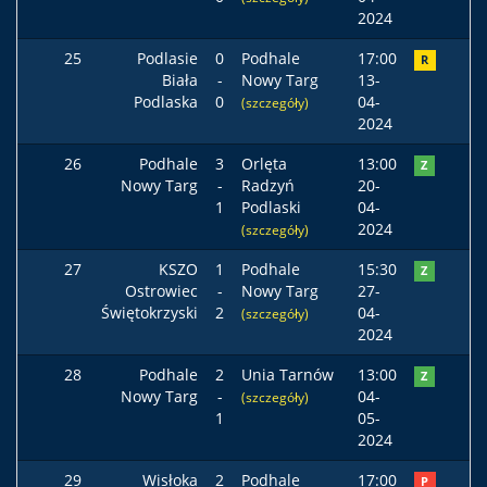
2024
25
Podlasie
0
Podhale
17:00
R
Biała
-
Nowy Targ
13-
Podlaska
0
04-
(szczegóły)
2024
26
Podhale
3
Orlęta
13:00
Z
Nowy Targ
-
Radzyń
20-
1
Podlaski
04-
2024
(szczegóły)
27
KSZO
1
Podhale
15:30
Z
Ostrowiec
-
Nowy Targ
27-
Świętokrzyski
2
04-
(szczegóły)
2024
28
Podhale
2
Unia Tarnów
13:00
Z
Nowy Targ
-
04-
(szczegóły)
1
05-
2024
29
Wisłoka
2
Podhale
17:00
P