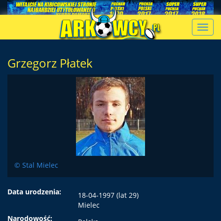
Toggl
navig
Grzegorz Płatek
© Stal Mielec
Data urodzenia:
18-04-1997 (lat 29)
Mielec
Narodowość: