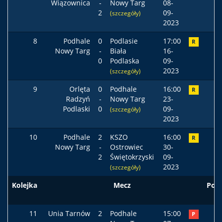
Wiązownica
-
Nowy Targ
08-
2
09-
(szczegóły)
2023
8
Podhale
0
Podlasie
17:00
R
Nowy Targ
-
Biała
16-
0
Podlaska
09-
2023
(szczegóły)
9
Orlęta
0
Podhale
16:00
R
Radzyń
-
Nowy Targ
23-
Podlaski
0
09-
(szczegóły)
2023
10
Podhale
2
KSZO
16:00
R
Nowy Targ
-
Ostrowiec
30-
2
Świętokrzyski
09-
2023
(szczegóły)
Kolejka
Mecz
Pod
11
Unia Tarnów
2
Podhale
15:00
P