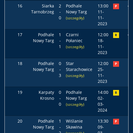
16
Siarka
2
Podhale
13:00
P
Tarnobrzeg
-
Nowy Targ
11-
0
11-
(szczegóły)
2023
17
Podhale
1
Czarni
12:00
R
Nowy Targ
-
Połaniec
18-
1
11-
(szczegóły)
2023
18
Podhale
0
Star
12:00
P
Nowy Targ
-
Starachowice
25-
3
11-
(szczegóły)
2023
19
Karpaty
0
Podhale
14:00
R
Krosno
-
Nowy Targ
02-
0
03-
(szczegóły)
2024
20
Podhale
1
Wiślanie
13:30
P
Nowy Targ
-
Skawina
09-
2
03-