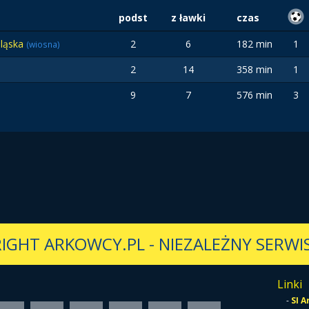
podst
z ławki
czas
Śląska
2
6
182 min
1
(wiosna)
2
14
358 min
1
9
7
576 min
3
IGHT ARKOWCY.PL
-
NIEZALEŻNY SERWIS
Linki
-
SI 