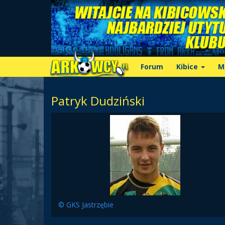
Forum
Kibice
M
Patryk Dudziński
© GKS Jastrzębie