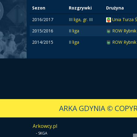
Sezon
Rozgrywki
Drużyna
2016/2017
III liga, gr. III
Unia Turza 
2015/2016
II liga
ROW Rybnik
2014/2015
II liga
ROW Rybnik
ARKA GDYNIA
© COPYR
Arkowcy.pl
-
SKGA