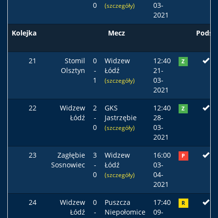
0
03-
(szczegóły)
2021
Kolejka
Mecz
Podst
21
Stomil
0
Widzew
12:40
Z
Olsztyn
-
Łódź
21-
1
03-
(szczegóły)
2021
22
Widzew
2
GKS
12:40
Z
Łódź
-
Jastrzębie
28-
0
03-
(szczegóły)
2021
23
Zagłębie
3
Widzew
16:00
P
Sosnowiec
-
Łódź
03-
0
04-
(szczegóły)
2021
24
Widzew
0
Puszcza
17:40
R
Łódź
-
Niepołomice
09-