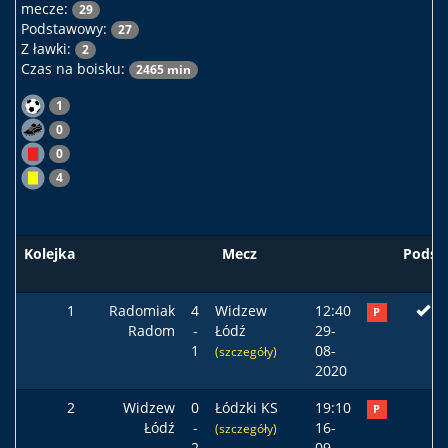
mecze:
29
Podstawowy:
27
Z ławki:
2
Czas na boisku:
2465 min
1
0
0
4
Kolejka
Mecz
Podst
1
Radomiak
4
Widzew
12:40
P
Radom
-
Łódź
29-
1
08-
(szczegóły)
2020
2
Widzew
0
Łódzki KS
19:10
P
Łódź
-
16-
(szczegóły)
2
09-