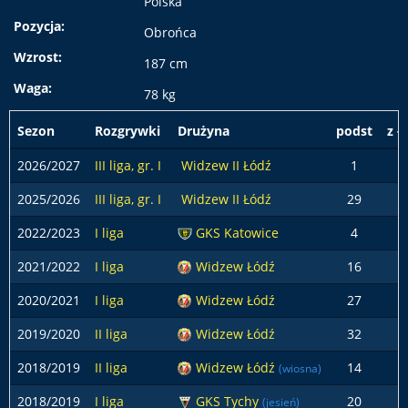
Polska
Pozycja:
Obrońca
Wzrost:
187 cm
Waga:
78 kg
Sezon
Rozgrywki
Drużyna
podst
z ł
2026/2027
III liga, gr. I
Widzew II Łódź
1
2025/2026
III liga, gr. I
Widzew II Łódź
29
2022/2023
I liga
GKS Katowice
4
2021/2022
I liga
Widzew Łódź
16
2020/2021
I liga
Widzew Łódź
27
2019/2020
II liga
Widzew Łódź
32
2018/2019
II liga
Widzew Łódź
14
(wiosna)
2018/2019
I liga
GKS Tychy
20
(jesień)