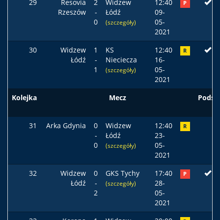
29
Resovia
2
Widzew
12:40
P
Rzeszów
-
Łódź
09-
0
05-
(szczegóły)
2021
30
Widzew
1
KS
12:40
R
Łódź
-
Nieciecza
16-
1
05-
(szczegóły)
2021
Kolejka
Mecz
Podst
31
Arka Gdynia
0
Widzew
12:40
R
-
Łódź
23-
0
05-
(szczegóły)
2021
32
Widzew
0
GKS Tychy
17:40
P
Łódź
-
28-
(szczegóły)
2
05-
2021