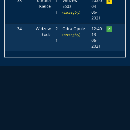
33
Korona
1
Widzew
20:00
R
Kielce
-
Łódź
04-
1
06-
(szczegóły)
2021
34
Widzew
2
Odra Opole
12:40
Z
Łódź
-
13-
(szczegóły)
1
06-
2021