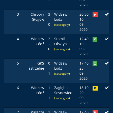
2020
3
Chrobry
3
Widzew
20:30
P
Głogów
-
Łódź
10-
0
09-
(szczegóły)
2020
4
Widzew
2
Stomil
12:40
Z
Łódź
-
Olsztyn
19-
0
09-
(szczegóły)
2020
5
GKS
0
Widzew
17:40
Z
Jastrzębie
-
Łódź
25-
1
09-
(szczegóły)
2020
6
Widzew
1
Zagłębie
18:10
R
Łódź
-
Sosnowiec
29-
1
09-
(szczegóły)
2020
7
Puszcza
1
Widzew
12:40
P