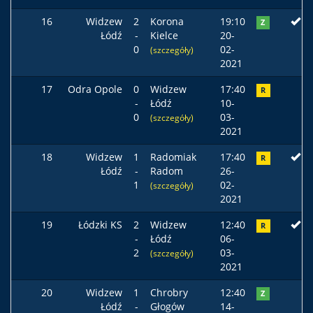
16
Widzew
2
Korona
19:10
Z
Łódź
-
Kielce
20-
0
02-
(szczegóły)
2021
17
Odra Opole
0
Widzew
17:40
R
-
Łódź
10-
0
03-
(szczegóły)
2021
18
Widzew
1
Radomiak
17:40
R
Łódź
-
Radom
26-
1
02-
(szczegóły)
2021
19
Łódzki KS
2
Widzew
12:40
R
-
Łódź
06-
2
03-
(szczegóły)
2021
20
Widzew
1
Chrobry
12:40
Z
Łódź
-
Głogów
14-