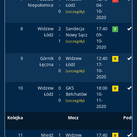
Niepołomice
-
Łódź
04-
0
10-
(szczegóły)
2020
8
Widzew
2
Sandecja
17:40
Z
Łódź
-
Nowy Sącz
09-
1
10-
(szczegóły)
2020
9
Górnik
0
Widzew
12:40
R
Łęczna
-
Łódź
17-
0
10-
(szczegóły)
2020
10
Widzew
0
GKS
18:00
R
Łódź
-
Bełchatów
10-
0
11-
(szczegóły)
2020
Kolejka
Mecz
Podst
11
Miedź
1
Widzew
17:40
R