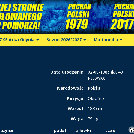
ZKS Arka Gdynia
Sezon 2026/2027
Multimedia
Data urodzenia:
02-09-1985 (lat 40)
Katowice
Narodowość:
Polska
Pozycja:
Obrońca
Wzrost:
183 cm
Waga:
79 kg
rużyna
podst
z ławki
czas