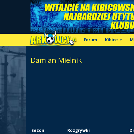
Forum
Kibice
M
Damian Mielnik
Sezon
Rozgrywki
D