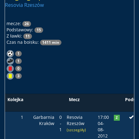
Resovia Rzeszów
mecze:
26
Podstawowy:
15
Z ławki:
11
Czas na boisku:
1411 min
1
1
0
3
Kolejka
Mecz
Podst
1
Garbarnia
0
Resovia
17:00
Z
Kraków
-
Rzeszów
04-
1
08-
(szczegóły)
2012