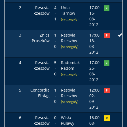
2
Resovia
4
Unia
17:00
Z
Rzeszów
-
Tarnów
15-
1
08-
(szczegóły)
2012
3
Znicz
1
Resovia
17:00
P
Pruszków
-
Rzeszów
18-
0
08-
(szczegóły)
2012
4
Resovia
5
Radomiak
17:00
Z
Rzeszów
-
Radom
25-
0
08-
(szczegóły)
2012
5
Concordia
1
Resovia
12:00
P
Elbląg
-
Rzeszów
02-
0
09-
(szczegóły)
2012
6
Resovia
0
Wisła
16:00
R
Rzeszów
-
Puławy
08-