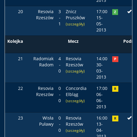
2013
20
Resovia
3
Znicz
17:00
Z
Rzeszów
-
Pruszków
15-
1
05-
(szczegóły)
2013
Kolejka
Mecz
Podst
21
Radomiak
4
Resovia
14:00
P
Radom
-
Rzeszów
30-
0
03-
(szczegóły)
2013
22
Resovia
0
Concordia
17:00
R
Rzeszów
-
Elbląg
06-
0
06-
(szczegóły)
2013
23
Wisła
0
Resovia
16:00
R
Puławy
-
Rzeszów
13-
0
04-
(szczegóły)
2013