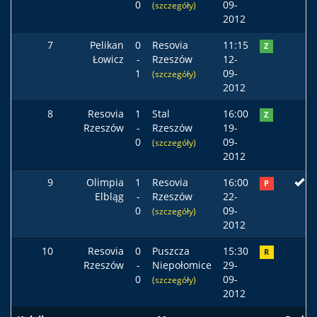
0
09-
(szczegóły)
2012
7
Pelikan
0
Resovia
11:15
Z
Łowicz
-
Rzeszów
12-
1
09-
(szczegóły)
2012
8
Resovia
1
Stal
16:00
Z
Rzeszów
-
Rzeszów
19-
0
09-
(szczegóły)
2012
9
Olimpia
1
Resovia
16:00
P
Elbląg
-
Rzeszów
22-
0
09-
(szczegóły)
2012
10
Resovia
0
Puszcza
15:30
R
Rzeszów
-
Niepołomice
29-
0
09-
(szczegóły)
2012