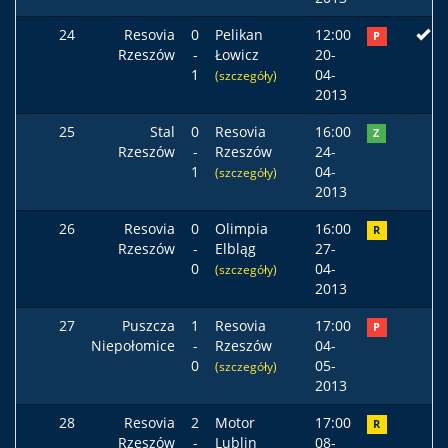
24
Resovia
0
Pelikan
12:00
P
Rzeszów
-
Łowicz
20-
1
04-
(szczegóły)
2013
25
Stal
0
Resovia
16:00
Z
Rzeszów
-
Rzeszów
24-
1
04-
(szczegóły)
2013
26
Resovia
0
Olimpia
16:00
R
Rzeszów
-
Elbląg
27-
0
04-
(szczegóły)
2013
27
Puszcza
1
Resovia
17:00
P
Niepołomice
-
Rzeszów
04-
0
05-
(szczegóły)
2013
28
Resovia
2
Motor
17:00
R
Rzeszów
-
Lublin
08-