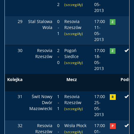
2
05-
(szczegóły)
2013
29
Stal Stalowa
0
Resovia
17:00
Z
Wola
-
Rzeszów
11-
1
05-
(szczegóły)
2013
30
Resovia
2
Pogoń
17:00
Z
Rzeszów
-
Siedlce
18-
0
05-
(szczegóły)
2013
Kolejka
Mecz
Podst
31
Świt Nowy
1
Resovia
17:00
R
Dwór
-
Rzeszów
25-
Mazowiecki
1
05-
(szczegóły)
2013
32
Resovia
0
Wisła Płock
17:00
P
Rzeszów
-
01-
(szczegóły)