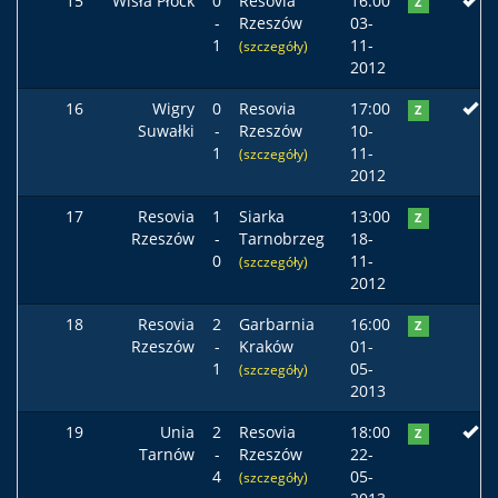
15
Wisła Płock
0
Resovia
16:00
Z
-
Rzeszów
03-
1
11-
(szczegóły)
2012
16
Wigry
0
Resovia
17:00
Z
Suwałki
-
Rzeszów
10-
1
11-
(szczegóły)
2012
17
Resovia
1
Siarka
13:00
Z
Rzeszów
-
Tarnobrzeg
18-
0
11-
(szczegóły)
2012
18
Resovia
2
Garbarnia
16:00
Z
Rzeszów
-
Kraków
01-
1
05-
(szczegóły)
2013
19
Unia
2
Resovia
18:00
Z
Tarnów
-
Rzeszów
22-
4
05-
(szczegóły)