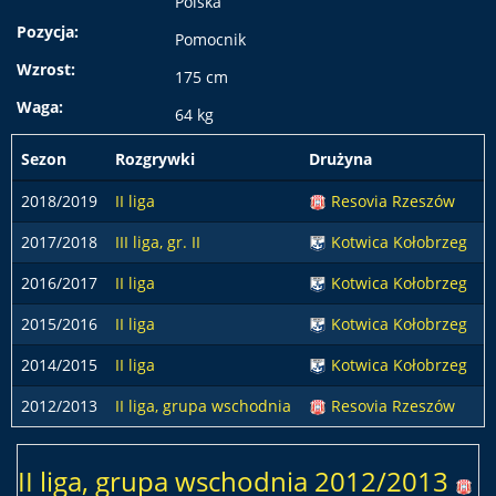
Polska
Pozycja:
Pomocnik
Wzrost:
175 cm
Waga:
64 kg
Sezon
Rozgrywki
Drużyna
p
2018/2019
II liga
Resovia Rzeszów
2017/2018
III liga, gr. II
Kotwica Kołobrzeg
2016/2017
II liga
Kotwica Kołobrzeg
2015/2016
II liga
Kotwica Kołobrzeg
2014/2015
II liga
Kotwica Kołobrzeg
2012/2013
II liga, grupa wschodnia
Resovia Rzeszów
II liga, grupa wschodnia 2012/2013