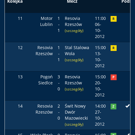
Kolejka
Mecz
Podst
11
Motor
1
Resovia
11:00
R
Lublin
-
Rzeszów
06-
1
10-
(szczegóły)
2012
12
Resovia
1
Stal Stalowa
15:00
R
Rzeszów
-
Wola
13-
1
10-
(szczegóły)
2012
13
Pogoń
3
Resovia
15:00
P
Siedlce
-
Rzeszów
20-
0
10-
(szczegóły)
2012
14
Resovia
2
Świt Nowy
14:00
Z
Rzeszów
-
Dwór
27-
0
Mazowiecki
10-
2012
(szczegóły)