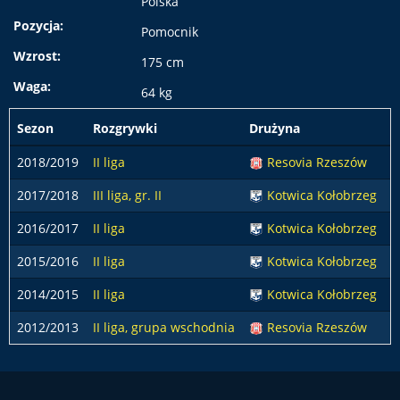
Polska
Pozycja:
Pomocnik
Wzrost:
175 cm
Waga:
64 kg
Sezon
Rozgrywki
Drużyna
p
2018/2019
II liga
Resovia Rzeszów
2017/2018
III liga, gr. II
Kotwica Kołobrzeg
2016/2017
II liga
Kotwica Kołobrzeg
2015/2016
II liga
Kotwica Kołobrzeg
2014/2015
II liga
Kotwica Kołobrzeg
2012/2013
II liga, grupa wschodnia
Resovia Rzeszów