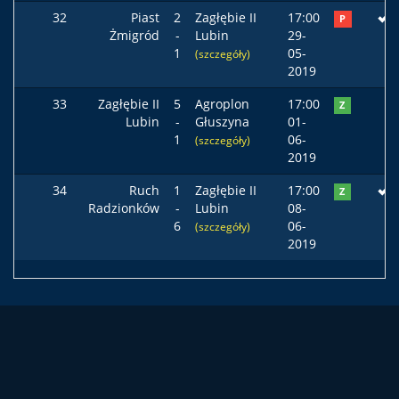
32
Piast
2
Zagłębie II
17:00
P
Żmigród
-
Lubin
29-
1
05-
(szczegóły)
2019
33
Zagłębie II
5
Agroplon
17:00
Z
Lubin
-
Głuszyna
01-
1
06-
(szczegóły)
2019
34
Ruch
1
Zagłębie II
17:00
Z
Radzionków
-
Lubin
08-
6
06-
(szczegóły)
2019