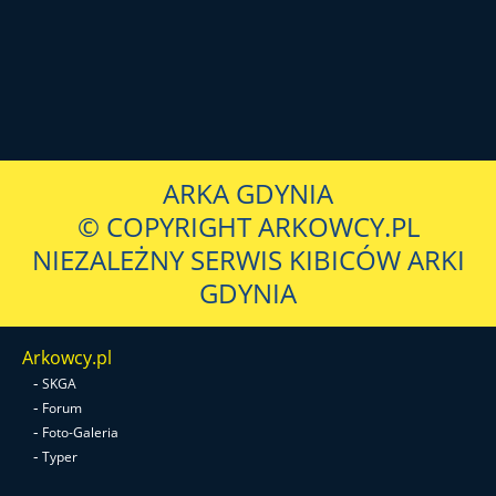
ARKA GDYNIA
© COPYRIGHT ARKOWCY.PL
NIEZALEŻNY SERWIS KIBICÓW ARKI
GDYNIA
Arkowcy.pl
-
SKGA
-
Forum
-
Foto-Galeria
-
Typer