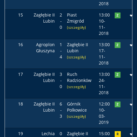
2018
15
Zagłębie II
2
Piast
13:00
Z
Lubin
-
Żmigród
10-
0
11-
(szczegóły)
2018
16
Agroplon
1
Zagłębie II
13:00
Z
Głuszyna
-
Lubin
17-
4
11-
(szczegóły)
2018
17
Zagłębie II
3
Ruch
13:00
Z
Lubin
-
Radzionków
24-
0
11-
(szczegóły)
2018
18
Zagłębie II
6
Górnik
12:00
Z
Lubin
-
Polkowice
10-
3
03-
(szczegóły)
2019
19
Lechia
0
Zagłębie II
15:00
R