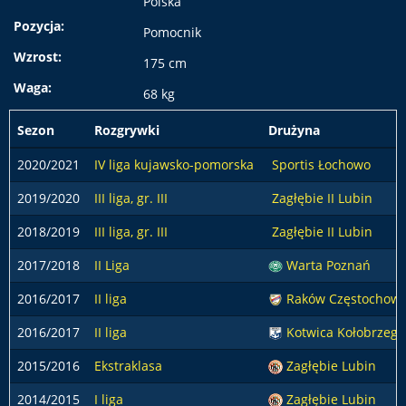
Polska
Pozycja:
Pomocnik
Wzrost:
175 cm
Waga:
68 kg
Sezon
Rozgrywki
Drużyna
2020/2021
IV liga kujawsko-pomorska
Sportis Łochowo
2019/2020
III liga, gr. III
Zagłębie II Lubin
2018/2019
III liga, gr. III
Zagłębie II Lubin
2017/2018
II Liga
Warta Poznań
2016/2017
II liga
Raków Częstochow
2016/2017
II liga
Kotwica Kołobrzeg
2015/2016
Ekstraklasa
Zagłębie Lubin
2014/2015
I liga
Zagłębie Lubin