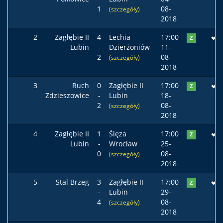
1
08-
(szczegóły)
2018
2
Zagłębie II
4
Lechia
17:00
Z
Lubin
-
Dzierżoniów
11-
2
08-
(szczegóły)
2018
3
Ruch
0
Zagłębie II
17:00
Z
Zdzieszowice
-
Lubin
18-
2
08-
(szczegóły)
2018
4
Zagłębie II
1
Ślęza
17:00
Z
Lubin
-
Wrocław
25-
0
08-
(szczegóły)
2018
5
Stal Brzeg
3
Zagłębie II
17:00
Z
-
Lubin
29-
4
08-
(szczegóły)
2018