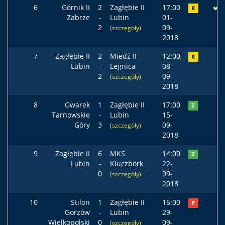
6
Górnik II
2
Zagłębie II
17:00
R
Zabrze
-
Lubin
01-
2
09-
(szczegóły)
2018
7
Zagłębie II
2
Miedź II
12:00
R
Lubin
-
Legnica
08-
2
09-
(szczegóły)
2018
8
Gwarek
1
Zagłębie II
17:00
Z
Tarnowskie
-
Lubin
15-
Góry
3
09-
(szczegóły)
2018
9
Zagłębie II
6
MKS
14:00
Z
Lubin
-
Kluczbork
22-
0
09-
(szczegóły)
2018
10
Stilon
1
Zagłębie II
16:00
P
Gorzów
-
Lubin
29-
Wielkopolski
0
09-
(szczegóły)