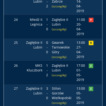
Lubin
-
Zabrze
14-
2
04-
(szczegóły)
2019
24
Miedź II
1
Zagłębie II
11:00
P
Legnica
-
Lubin
20-
0
04-
(szczegóły)
2019
25
Zagłębie II
0
Gwarek
13:00
R
Lubin
-
Tarnowskie
27-
0
Góry
04-
2019
(szczegóły)
26
MKS
1
Zagłębie II
17:00
Z
Kluczbork
-
Lubin
01-
2
05-
(szczegóły)
2019
27
Zagłębie II
3
Stilon
13:00
Z
Lubin
-
Gorzów
05-
0
Wielkopolski
05-
2019
(szczegóły)