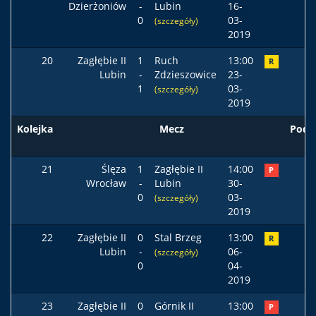
Dzierżoniów
-
Lubin
16-
0
03-
(szczegóły)
2019
20
Zagłębie II
1
Ruch
13:00
R
Lubin
-
Zdzieszowice
23-
1
03-
(szczegóły)
2019
Kolejka
Mecz
Pods
21
Ślęza
1
Zagłębie II
14:00
P
Wrocław
-
Lubin
30-
0
03-
(szczegóły)
2019
22
Zagłębie II
0
Stal Brzeg
13:00
R
Lubin
-
06-
(szczegóły)
0
04-
2019
23
Zagłębie II
0
Górnik II
13:00
P