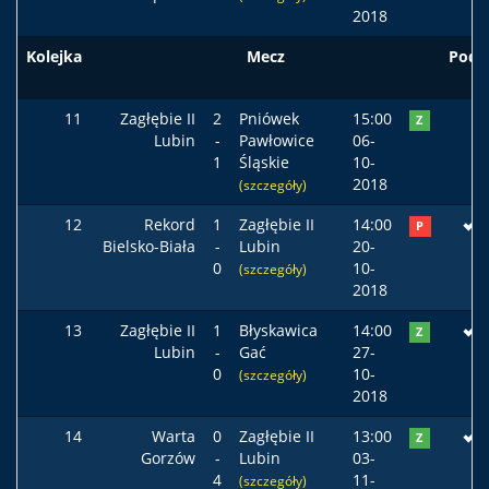
2018
Kolejka
Mecz
Pods
11
Zagłębie II
2
Pniówek
15:00
Z
Lubin
-
Pawłowice
06-
1
Śląskie
10-
2018
(szczegóły)
12
Rekord
1
Zagłębie II
14:00
P
Bielsko-Biała
-
Lubin
20-
0
10-
(szczegóły)
2018
13
Zagłębie II
1
Błyskawica
14:00
Z
Lubin
-
Gać
27-
0
10-
(szczegóły)
2018
14
Warta
0
Zagłębie II
13:00
Z
Gorzów
-
Lubin
03-
4
11-
(szczegóły)