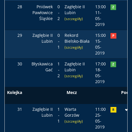
28
Pniówek
0
Zagłębie II
13:00
Z
Pawłowice
-
Lubin
11-
Śląskie
2
05-
(szczegóły)
2019
29
Zagłębie II
0
Rekord
15:00
P
Lubin
-
Bielsko-Biała
15-
1
05-
(szczegóły)
2019
30
Błyskawica
1
Zagłębie II
17:00
Z
Gać
-
Lubin
18-
2
05-
(szczegóły)
2019
Kolejka
Mecz
Pods
31
Zagłębie II
1
Warta
11:00
R
Lubin
-
Gorzów
25-
1
05-
(szczegóły)
2019