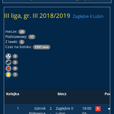
III liga, gr. III 2018/2019
Zagłębie II Lubin
mecze:
20
Podstawowy:
17
Z ławki:
3
Czas na boisku:
1531 min
3
2
0
1
Kolejka
Mecz
Pods
1
Górnik
2
Zagłębie II
18:00
P
Polkowice
-
Lubin
04-