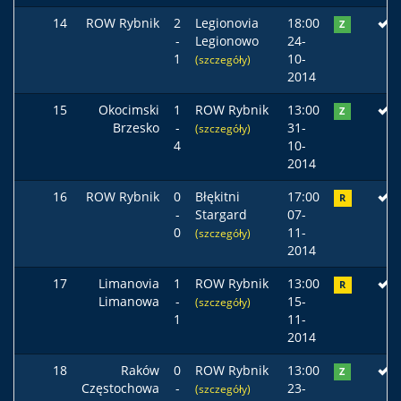
14
ROW Rybnik
2
Legionovia
18:00
Z
-
Legionowo
24-
1
10-
(szczegóły)
2014
15
Okocimski
1
ROW Rybnik
13:00
Z
Brzesko
-
31-
(szczegóły)
4
10-
2014
16
ROW Rybnik
0
Błękitni
17:00
R
-
Stargard
07-
0
11-
(szczegóły)
2014
17
Limanovia
1
ROW Rybnik
13:00
R
Limanowa
-
15-
(szczegóły)
1
11-
2014
18
Raków
0
ROW Rybnik
13:00
Z
Częstochowa
-
23-
(szczegóły)