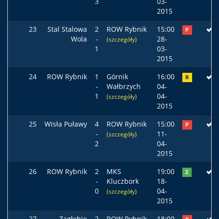
3
03-
2015
23
Stal Stalowa
2
ROW Rybnik
15:00
P
Wola
-
28-
(szczegóły)
1
03-
2015
24
ROW Rybnik
1
Górnik
16:00
R
-
Wałbrzych
04-
1
04-
(szczegóły)
2015
25
Wisła Puławy
4
ROW Rybnik
15:00
P
-
11-
(szczegóły)
2
04-
2015
26
ROW Rybnik
2
MKS
19:00
Z
-
Kluczbork
18-
0
04-
(szczegóły)
2015
27
Zagłębie
2
ROW Rybnik
18:00