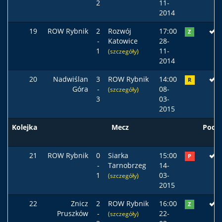
2
11-
2014
19
ROW Rybnik
2
Rozwój
17:00
Z
-
Katowice
28-
1
11-
(szczegóły)
2014
20
Nadwiślan
3
ROW Rybnik
14:00
R
Góra
-
08-
(szczegóły)
3
03-
2015
Kolejka
Mecz
Pods
21
ROW Rybnik
0
Siarka
15:00
P
-
Tarnobrzeg
14-
1
03-
(szczegóły)
2015
22
Znicz
2
ROW Rybnik
16:00
Z
Pruszków
-
22-
(szczegóły)