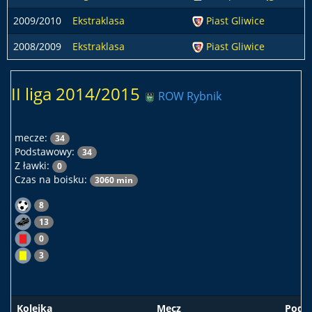
2009/2010
Ekstraklasa
Piast Gliwice
2008/2009
Ekstraklasa
Piast Gliwice
II liga 2014/2015
ROW Rybnik
mecze:
34
Podstawowy:
34
Z ławki:
0
Czas na boisku:
3060 min
8
13
0
3
Kolejka
Mecz
Pods