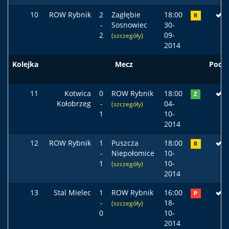
10
ROW Rybnik
2
Zagłębie
18:00
R
-
Sosnowiec
30-
2
09-
(szczegóły)
2014
Kolejka
Mecz
Pods
11
Kotwica
0
ROW Rybnik
18:00
Z
Kołobrzeg
-
04-
(szczegóły)
1
10-
2014
12
ROW Rybnik
1
Puszcza
18:00
R
-
Niepołomice
10-
1
10-
(szczegóły)
2014
13
Stal Mielec
1
ROW Rybnik
16:00
P
-
18-
(szczegóły)
0
10-
2014