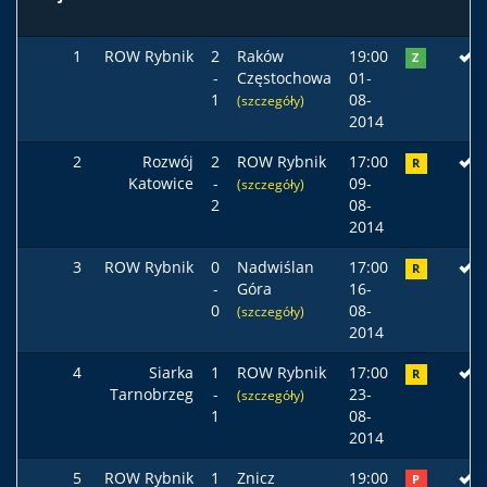
1
ROW Rybnik
2
Raków
19:00
Z
-
Częstochowa
01-
1
08-
(szczegóły)
2014
2
Rozwój
2
ROW Rybnik
17:00
R
Katowice
-
09-
(szczegóły)
2
08-
2014
3
ROW Rybnik
0
Nadwiślan
17:00
R
-
Góra
16-
0
08-
(szczegóły)
2014
4
Siarka
1
ROW Rybnik
17:00
R
Tarnobrzeg
-
23-
(szczegóły)
1
08-
2014
5
ROW Rybnik
1
Znicz
19:00
P