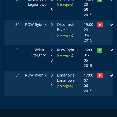
Legionowo
-
20-
(szczegóły)
3
05-
2015
32
ROW Rybnik
0
Okocimski
19:00
P
-
Brzesko
23-
1
05-
(szczegóły)
2015
33
Błękitni
2
ROW Rybnik
16:00
Z
Stargard
-
31-
(szczegóły)
3
05-
2015
34
ROW Rybnik
0
Limanovia
17:00
P
-
Limanowa
07-
2
06-
(szczegóły)
2015