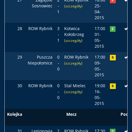
P
Sosnowiec
-
25-
(szczegóły)
1
04-
2015
28
ROW Rybnik
3
Kotwica
17:00
Z
-
Kołobrzeg
01-
1
05-
(szczegóły)
2015
29
Puszcza
0
ROW Rybnik
17:00
R
Niepołomice
-
09-
(szczegóły)
0
05-
2015
30
ROW Rybnik
0
Stal Mielec
19:00
R
-
16-
(szczegóły)
0
05-
2015
Kolejka
Mecz
Pods
31
Legionovia
2
ROW Rybnik
17:30
Z