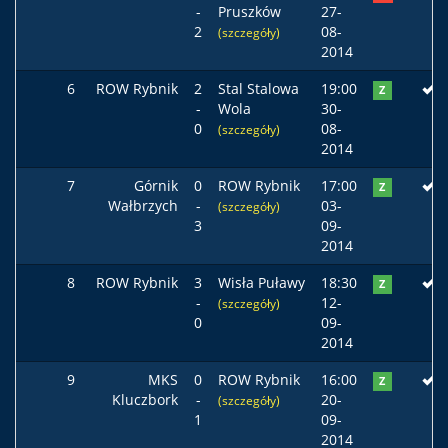
-
Pruszków
27-
2
08-
(szczegóły)
2014
6
ROW Rybnik
2
Stal Stalowa
19:00
Z
-
Wola
30-
0
08-
(szczegóły)
2014
7
Górnik
0
ROW Rybnik
17:00
Z
Wałbrzych
-
03-
(szczegóły)
3
09-
2014
8
ROW Rybnik
3
Wisła Puławy
18:30
Z
-
12-
(szczegóły)
0
09-
2014
9
MKS
0
ROW Rybnik
16:00
Z
Kluczbork
-
20-
(szczegóły)
1
09-
2014