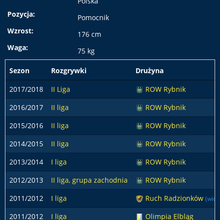
Polska
Pozycja:
Pomocnik
Wzrost:
176 cm
Waga:
75 kg
Sezon
Rozgrywki
Drużyna
2017/2018
II Liga
ROW Rybnik
2016/2017
II liga
ROW Rybnik
2015/2016
II liga
ROW Rybnik
2014/2015
II liga
ROW Rybnik
2013/2014
I liga
ROW Rybnik
2012/2013
II liga, grupa zachodnia
ROW Rybnik
2011/2012
I liga
Ruch Radzionków
(wios
2011/2012
I liga
Olimpia Elbląg