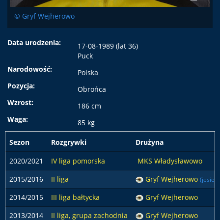
© Gryf Wejherowo
Data urodzenia:
17-08-1989 (lat 36)
Puck
Narodowość:
Polska
Pozycja:
Obrońca
Wzrost:
186 cm
Waga:
85 kg
Sezon
Rozgrywki
Drużyna
2020/2021
IV liga pomorska
MKS Władysławowo
2015/2016
II liga
Gryf Wejherowo
(jesień)
2014/2015
III liga bałtycka
Gryf Wejherowo
2013/2014
II liga, grupa zachodnia
Gryf Wejherowo