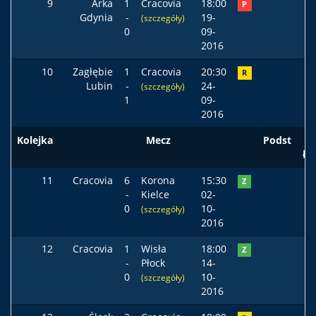
9
Arka
1
Cracovia
18:00
P
Gdynia
-
19-
(szczegóły)
0
09-
2016
10
Zagłębie
1
Cracovia
20:30
R
Lubin
-
24-
(szczegóły)
1
09-
2016
Kolejka
Mecz
Podst
ła
11
Cracovia
6
Korona
15:30
Z
-
Kielce
02-
0
10-
(szczegóły)
2016
12
Cracovia
1
Wisła
18:00
Z
-
Płock
14-
0
10-
(szczegóły)
2016