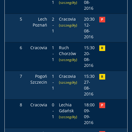
1
08-
(szczegóły)
2016
5
Lech
2
Cracovia
20:30
P
Poznań
-
12-
(szczegóły)
1
08-
2016
6
Cracovia
1
Ruch
15:30
R
-
Chorzów
20-
1
08-
(szczegóły)
2016
7
Pogoń
1
Cracovia
15:30
R
Szczecin
-
27-
(szczegóły)
1
08-
2016
8
Cracovia
0
Lechia
18:00
P
-
Gdańsk
09-
1
09-
(szczegóły)
2016