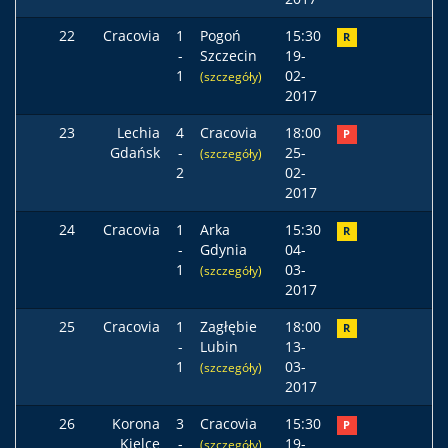
22
Cracovia
1
Pogoń
15:30
R
-
Szczecin
19-
1
02-
(szczegóły)
2017
23
Lechia
4
Cracovia
18:00
P
Gdańsk
-
25-
(szczegóły)
2
02-
2017
24
Cracovia
1
Arka
15:30
R
-
Gdynia
04-
1
03-
(szczegóły)
2017
25
Cracovia
1
Zagłębie
18:00
R
-
Lubin
13-
1
03-
(szczegóły)
2017
26
Korona
3
Cracovia
15:30
P
Kielce
-
19-
(szczegóły)