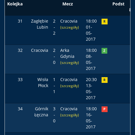
Kolejka
Mecz
Podst
ła
31
Zagłębie
2
Cracovia
18:00
R
Lubin
-
01-
(szczegóły)
2
05-
2017
32
Cracovia
2
Arka
18:00
Z
-
Gdynia
08-
0
05-
(szczegóły)
2017
33
Wisła
1
Cracovia
20:30
R
Płock
-
13-
(szczegóły)
1
05-
2017
34
Górnik
3
Cracovia
18:00
P
Łęczna
-
16-
(szczegóły)
0
05-
2017