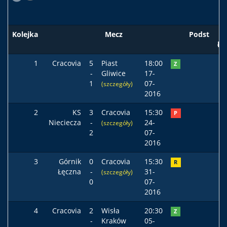
Kolejka
Mecz
Podst
ła
1
Cracovia
5
Piast
18:00
Z
-
Gliwice
17-
1
07-
(szczegóły)
2016
2
KS
3
Cracovia
15:30
P
Nieciecza
-
24-
(szczegóły)
2
07-
2016
3
Górnik
0
Cracovia
15:30
R
Łęczna
-
31-
(szczegóły)
0
07-
2016
4
Cracovia
2
Wisła
20:30
Z
-
Kraków
05-