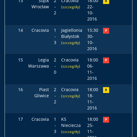
13
Śląsk
2
Cracovia
18:00
R
Wrocław
-
22-
(szczegóły)
2
10-
2016
14
Cracovia
1
Jagiellonia
15:30
P
-
Białystok
30-
3
10-
(szczegóły)
2016
15
Legia
2
Cracovia
18:00
P
Warszawa
-
06-
(szczegóły)
0
11-
2016
16
Piast
2
Cracovia
18:00
R
Gliwice
-
18-
(szczegóły)
2
11-
2016
17
Cracovia
1
KS
18:00
P
-
Nieciecza
25-
3
11-
(szczegóły)