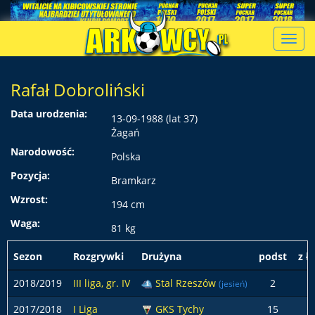
Toggl
navig
Rafał Dobroliński
Data urodzenia:
13-09-1988 (lat 37)
Żagań
Narodowość:
Polska
Pozycja:
Bramkarz
Wzrost:
194 cm
Waga:
81 kg
Sezon
Rozgrywki
Drużyna
podst
z ł
2018/2019
III liga, gr. IV
Stal Rzeszów
2
(jesień)
2017/2018
I Liga
GKS Tychy
15