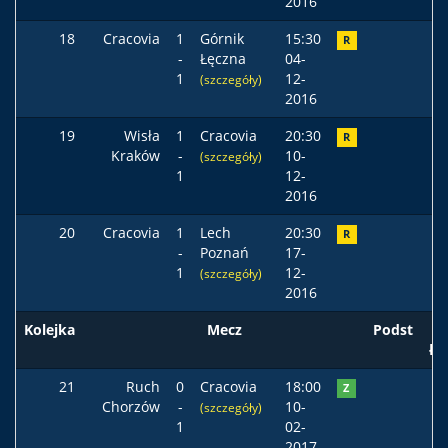
2016
18
Cracovia
1
Górnik
15:30
R
-
Łęczna
04-
1
12-
(szczegóły)
2016
19
Wisła
1
Cracovia
20:30
R
Kraków
-
10-
(szczegóły)
1
12-
2016
20
Cracovia
1
Lech
20:30
R
-
Poznań
17-
1
12-
(szczegóły)
2016
Kolejka
Mecz
Podst
ła
21
Ruch
0
Cracovia
18:00
Z
Chorzów
-
10-
(szczegóły)
1
02-
2017