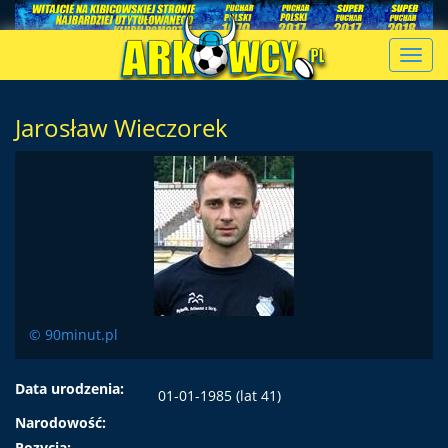
Toggl
navig
Jarosław Wieczorek
© 90minut.pl
Data urodzenia:
01-01-1985 (lat 41)
Narodowość:
Pozycja: