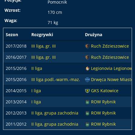
Pomocnik
Wzrost:
170 cm
Waga:
71 kg
Sezon
Rozgrywki
Drużyna
2017/2018
III liga, gr. III
Ruch Zdzieszowice
2016/2017
III liga, gr. III
Ruch Zdzieszowice
2015/2016
II liga
Legionovia Legionow
2015/2016
III liga podl.-warm.-maz.
Drwęca Nowe Miasto
2014/2015
I liga
GKS Katowice
2013/2014
I liga
ROW Rybnik
2012/2013
II liga, grupa zachodnia
ROW Rybnik
2011/2012
II liga, grupa zachodnia
ROW Rybnik