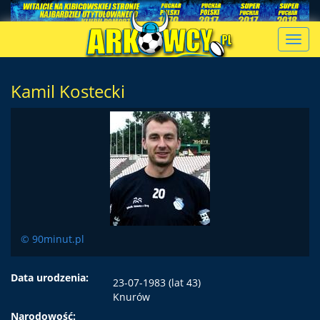
Toggl
navig
Kamil Kostecki
© 90minut.pl
Data urodzenia:
23-07-1983 (lat 43)
Knurów
Narodowość: