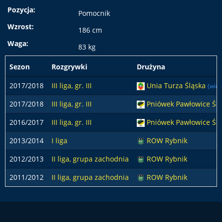
Pozycja:
Pomocnik
Wzrost:
186 cm
Waga:
83 kg
Sezon
Rozgrywki
Drużyna
2017/2018
III liga, gr. III
Unia Turza Śląska
(wio
2017/2018
III liga, gr. III
Pniówek Pawłowice Śl
2016/2017
III liga, gr. III
Pniówek Pawłowice Ślą
2013/2014
I liga
ROW Rybnik
2012/2013
II liga, grupa zachodnia
ROW Rybnik
2011/2012
II liga, grupa zachodnia
ROW Rybnik