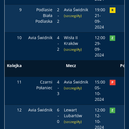
9
Podlasie
2
Avia Świdnik
19:00
R
Biała
-
21-
(szczegóły)
Podlaska
2
09-
2024
10
Avia Świdnik
4
Wisła II
12:00
Z
-
Kraków
29-
2
09-
(szczegóły)
2024
Kolejka
Mecz
Pod
11
Czarni
4
Avia Świdnik
15:00
P
Połaniec
-
05-
(szczegóły)
3
10-
2024
12
Avia Świdnik
6
Lewart
12:00
Z
-
Lubartów
12-
0
10-
(szczegóły)
2024