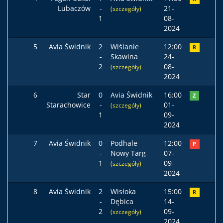
Lubaczów
-
21-
(szczegóły)
1
08-
2024
5
Avia Świdnik
2
Wiślanie
12:00
R
-
Skawina
24-
2
08-
(szczegóły)
2024
6
Star
0
Avia Świdnik
16:00
Z
Starachowice
-
01-
(szczegóły)
1
09-
2024
7
Avia Świdnik
0
Podhale
12:00
P
-
Nowy Targ
07-
1
09-
(szczegóły)
2024
8
Avia Świdnik
2
Wisłoka
15:00
R
-
Dębica
14-
2
09-
(szczegóły)
2024