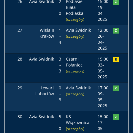
26
Avia Świdnik
2
Podlasie
15:00
Z
-
Biała
19-
0
Podlaska
04-
2025
(szczegóły)
27
Wisła II
1
Avia Świdnik
12:00
Z
Kraków
-
26-
(szczegóły)
4
04-
2025
28
Avia Świdnik
3
Czarni
15:00
R
-
Połaniec
03-
3
05-
(szczegóły)
2025
29
Lewart
0
Avia Świdnik
17:00
Z
Lubartów
-
09-
(szczegóły)
3
05-
2025
30
Avia Świdnik
5
KS
15:00
Z
-
Wiązownica
17-
0
05-
(szczegóły)