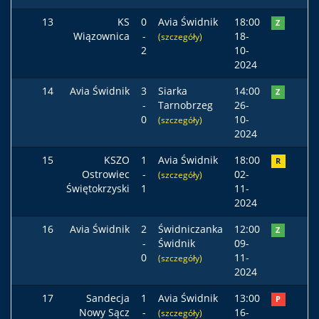
13
KS
0
Avia Świdnik
18:00
Z
Wiązownica
-
18-
(szczegóły)
2
10-
2024
14
Avia Świdnik
3
Siarka
14:00
Z
-
Tarnobrzeg
26-
0
10-
(szczegóły)
2024
15
KSZO
1
Avia Świdnik
18:00
R
Ostrowiec
-
02-
(szczegóły)
Świętokrzyski
1
11-
2024
16
Avia Świdnik
2
Świdniczanka
12:00
Z
-
Świdnik
09-
0
11-
(szczegóły)
2024
17
Sandecja
1
Avia Świdnik
13:00
P
Nowy Sącz
-
16-
(szczegóły)