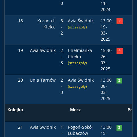
0
11-
2024
18
Korona II
3
Avia Świdnik
13:00
P
Kielce
-
19-
(szczegóły)
2
03-
2025
19
Avia Świdnik
2
Chełmianka
15:30
P
-
Chełm
26-
3
03-
(szczegóły)
2025
20
Unia Tarnów
2
Avia Świdnik
13:00
Z
-
08-
(szczegóły)
3
03-
2025
Kolejka
Mecz
Pod
21
Avia Świdnik
1
Pogoń-Sokół
13:00
Z
-
Lubaczów
15-