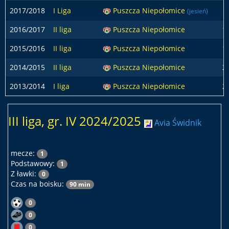
2017/2018
I Liga
Puszcza Niepołomice
(jesień)
2016/2017
II liga
Puszcza Niepołomice
1
2015/2016
II liga
Puszcza Niepołomice
1
2014/2015
II liga
Puszcza Niepołomice
2
2013/2014
I liga
Puszcza Niepołomice
2
III liga, gr. IV 2024/2025
Avia Świdnik
mecze:
1
Podstawowy:
1
Z ławki:
0
Czas na boisku:
90 min
0
0
0