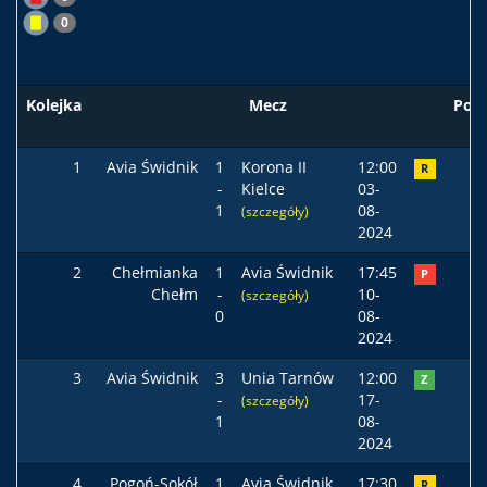
0
Kolejka
Mecz
Pod
1
Avia Świdnik
1
Korona II
12:00
R
-
Kielce
03-
1
08-
(szczegóły)
2024
2
Chełmianka
1
Avia Świdnik
17:45
P
Chełm
-
10-
(szczegóły)
0
08-
2024
3
Avia Świdnik
3
Unia Tarnów
12:00
Z
-
17-
(szczegóły)
1
08-
2024
4
Pogoń-Sokół
1
Avia Świdnik
17:30
R