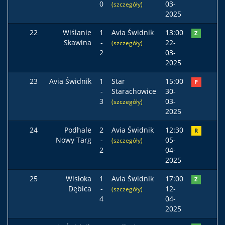
0
03-
(szczegóły)
2025
22
Wiślanie
1
Avia Świdnik
13:00
Z
Skawina
-
22-
(szczegóły)
2
03-
2025
23
Avia Świdnik
1
Star
15:00
P
-
Starachowice
30-
3
03-
(szczegóły)
2025
24
Podhale
2
Avia Świdnik
12:30
R
Nowy Targ
-
05-
(szczegóły)
2
04-
2025
25
Wisłoka
1
Avia Świdnik
17:00
Z
Dębica
-
12-
(szczegóły)
4
04-
2025