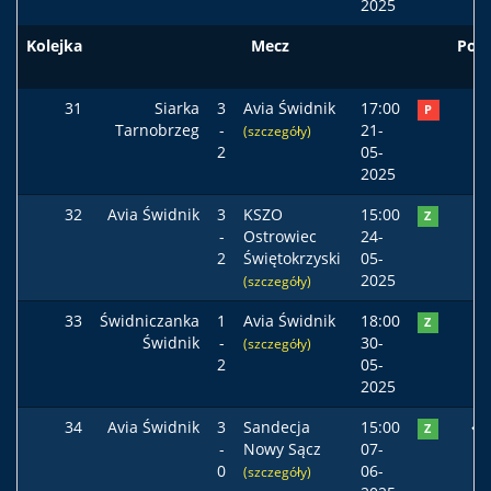
2025
Kolejka
Mecz
Pod
31
Siarka
3
Avia Świdnik
17:00
P
Tarnobrzeg
-
21-
(szczegóły)
2
05-
2025
32
Avia Świdnik
3
KSZO
15:00
Z
-
Ostrowiec
24-
2
Świętokrzyski
05-
2025
(szczegóły)
33
Świdniczanka
1
Avia Świdnik
18:00
Z
Świdnik
-
30-
(szczegóły)
2
05-
2025
34
Avia Świdnik
3
Sandecja
15:00
Z
-
Nowy Sącz
07-
0
06-
(szczegóły)