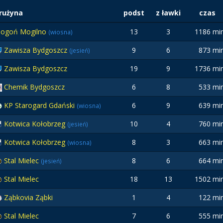
rużyna
podst
z ławki
czas
Pogoń Mogilno
13
3
1186 mi
(wiosna)
Zawisza Bydgoszcz
9
6
873 mi
(jesień)
Zawisza Bydgoszcz
19
9
1736 mi
Chemik Bydgoszcz
6
8
533 mi
KP Starogard Gdański
6
9
639 mi
(wiosna)
Kotwica Kołobrzeg
10
4
760 mi
(jesień)
Kotwica Kołobrzeg
8
3
663 mi
(wiosna)
Stal Mielec
8
6
664 mi
(jesień)
Stal Mielec
18
13
1502 mi
Ząbkovia Ząbki
1
4
122 mi
Stal Mielec
7
6
555 mi