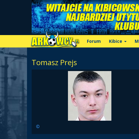
Forum
Kibice
M
Tomasz Prejs
©