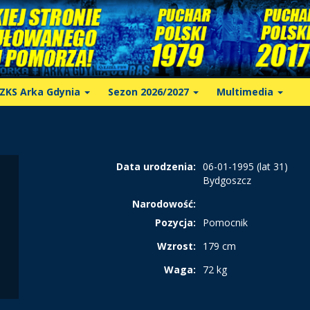
ZKS Arka Gdynia
Sezon 2026/2027
Multimedia
Data urodzenia:
06-01-1995 (lat 31)
Bydgoszcz
Narodowość:
Pozycja:
Pomocnik
Wzrost:
179 cm
Waga:
72 kg