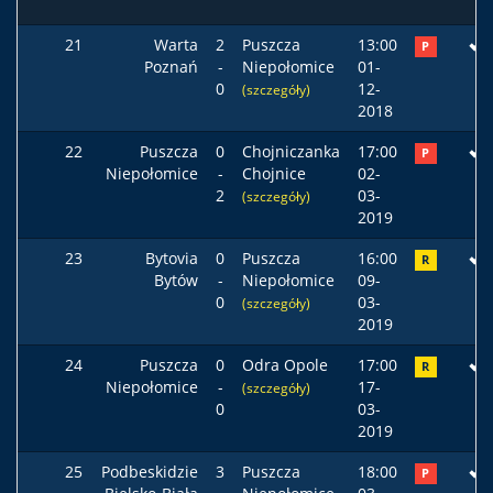
21
Warta
2
Puszcza
13:00
P
Poznań
-
Niepołomice
01-
0
12-
(szczegóły)
2018
22
Puszcza
0
Chojniczanka
17:00
P
Niepołomice
-
Chojnice
02-
2
03-
(szczegóły)
2019
23
Bytovia
0
Puszcza
16:00
R
Bytów
-
Niepołomice
09-
0
03-
(szczegóły)
2019
24
Puszcza
0
Odra Opole
17:00
R
Niepołomice
-
17-
(szczegóły)
0
03-
2019
25
Podbeskidzie
3
Puszcza
18:00
P