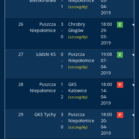
Bielsko-Biała
-
Niepołomice
03-
1
04-
(szczegóły)
2019
26
Puszcza
3
Chrobry
18:00
Z
Niepołomice
-
Głogów
29-
0
03-
(szczegóły)
2019
27
Łódzki KS
0
Puszcza
19:08
Z
-
Niepołomice
07-
1
04-
(szczegóły)
2019
28
Puszcza
1
GKS
18:00
P
Niepołomice
-
Katowice
14-
2
04-
(szczegóły)
2019
29
GKS Tychy
3
Puszcza
18:00
P
-
Niepołomice
20-
0
04-
(szczegóły)
2019