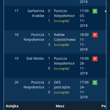
2018
17
Garbarnia
0
Puszcza
17:00
Z
Kraków
-
Niepołomice
03-
1
11-
(szczegóły)
2018
18
Puszcza
1
Raków
18:00
P
Niepołomice
-
Częstochowa
11-
3
11-
(szczegóły)
2018
19
Stal Mielec
1
Puszcza
19:00
P
-
Niepołomice
28-
0
11-
(szczegóły)
2018
20
Puszcza
2
GKS
17:00
Z
Niepołomice
-
Jastrzębie
24-
0
11-
(szczegóły)
2018
Kolejka
Mecz
Pods