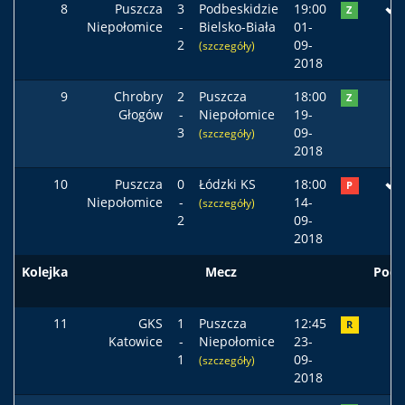
8
Puszcza
3
Podbeskidzie
19:00
Z
Niepołomice
-
Bielsko-Biała
01-
2
09-
(szczegóły)
2018
9
Chrobry
2
Puszcza
18:00
Z
Głogów
-
Niepołomice
19-
3
09-
(szczegóły)
2018
10
Puszcza
0
Łódzki KS
18:00
P
Niepołomice
-
14-
(szczegóły)
2
09-
2018
Kolejka
Mecz
Pods
11
GKS
1
Puszcza
12:45
R
Katowice
-
Niepołomice
23-
1
09-
(szczegóły)
2018