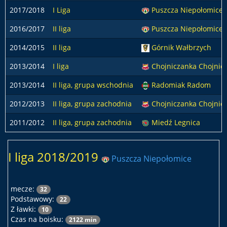
2017/2018
I Liga
Puszcza Niepołomice
2016/2017
II liga
Puszcza Niepołomice
2014/2015
II liga
Górnik Wałbrzych
2013/2014
I liga
Chojniczanka Chojnic
2013/2014
II liga, grupa wschodnia
Radomiak Radom
2012/2013
II liga, grupa zachodnia
Chojniczanka Chojnic
2011/2012
II liga, grupa zachodnia
Miedź Legnica
I liga 2018/2019
Puszcza Niepołomice
mecze:
32
Podstawowy:
22
Z ławki:
10
Czas na boisku:
2122 min