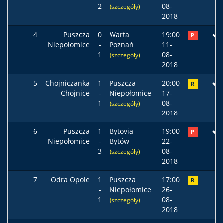
2
08-
(szczegóły)
2018
4
Puszcza
0
Warta
19:00
P
Niepołomice
-
Poznań
11-
1
08-
(szczegóły)
2018
5
Chojniczanka
1
Puszcza
20:00
R
Chojnice
-
Niepołomice
17-
1
08-
(szczegóły)
2018
6
Puszcza
1
Bytovia
19:00
P
Niepołomice
-
Bytów
22-
3
08-
(szczegóły)
2018
7
Odra Opole
1
Puszcza
17:00
R
-
Niepołomice
26-
1
08-
(szczegóły)
2018