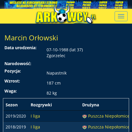
Toggl
navig
Marcin Orłowski
Data urodzenia:
07-10-1988 (lat 37)
Zgorzelec
Narodowość:
Pozycja:
Napastnik
Wzrost:
187 cm
Waga:
82 kg
Sezon
Rozgrywki
Drużyna
2019/2020
I liga
Puszcza Niepołomice
2018/2019
I liga
Puszcza Niepołomice