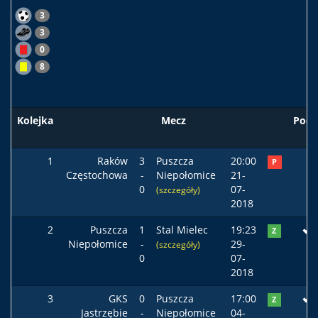
3
3
0
8
Kolejka
Mecz
Pods
1
Raków
3
Puszcza
20:00
P
Częstochowa
-
Niepołomice
21-
0
07-
(szczegóły)
2018
2
Puszcza
1
Stal Mielec
19:23
Z
Niepołomice
-
29-
(szczegóły)
0
07-
2018
3
GKS
0
Puszcza
17:00
Z
Jastrzębie
-
Niepołomice
04-