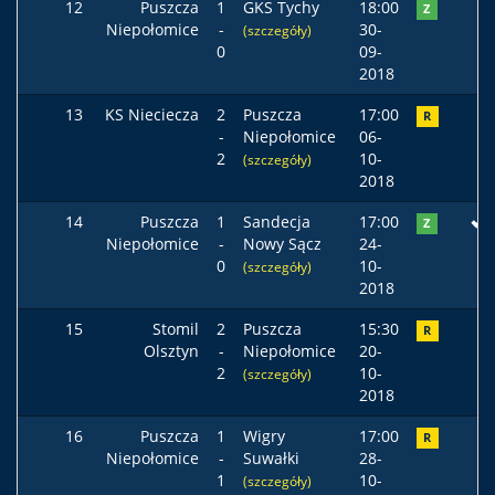
12
Puszcza
1
GKS Tychy
18:00
Z
Niepołomice
-
30-
(szczegóły)
0
09-
2018
13
KS Nieciecza
2
Puszcza
17:00
R
-
Niepołomice
06-
2
10-
(szczegóły)
2018
14
Puszcza
1
Sandecja
17:00
Z
Niepołomice
-
Nowy Sącz
24-
0
10-
(szczegóły)
2018
15
Stomil
2
Puszcza
15:30
R
Olsztyn
-
Niepołomice
20-
2
10-
(szczegóły)
2018
16
Puszcza
1
Wigry
17:00
R
Niepołomice
-
Suwałki
28-
1
10-
(szczegóły)