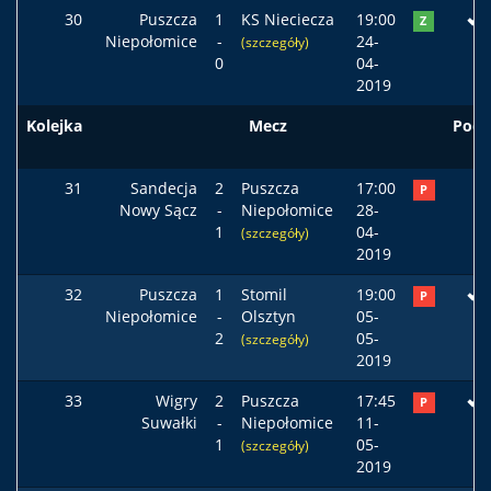
30
Puszcza
1
KS Nieciecza
19:00
Z
Niepołomice
-
24-
(szczegóły)
0
04-
2019
Kolejka
Mecz
Pods
31
Sandecja
2
Puszcza
17:00
P
Nowy Sącz
-
Niepołomice
28-
1
04-
(szczegóły)
2019
32
Puszcza
1
Stomil
19:00
P
Niepołomice
-
Olsztyn
05-
2
05-
(szczegóły)
2019
33
Wigry
2
Puszcza
17:45
P
Suwałki
-
Niepołomice
11-
1
05-
(szczegóły)
2019