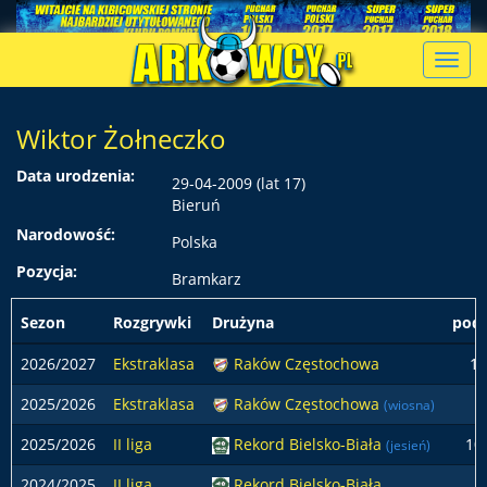
Toggl
navig
Wiktor Żołneczko
Data urodzenia:
29-04-2009 (lat 17)
Bieruń
Narodowość:
Polska
Pozycja:
Bramkarz
Sezon
Rozgrywki
Drużyna
pods
2026/2027
Ekstraklasa
Raków Częstochowa
1
2025/2026
Ekstraklasa
Raków Częstochowa
(wiosna)
2025/2026
II liga
Rekord Bielsko-Biała
10
(jesień)
2024/2025
II liga
Rekord Bielsko-Biała