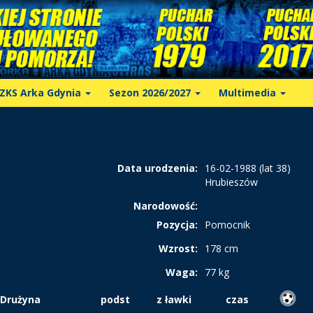
ZKS Arka Gdynia
Sezon 2026/2027
Multimedia
Data urodzenia:
16-02-1988 (lat 38)
Hrubieszów
Narodowość:
Pozycja:
Pomocnik
Wzrost:
178 cm
Waga:
77 kg
Drużyna
podst
z ławki
czas