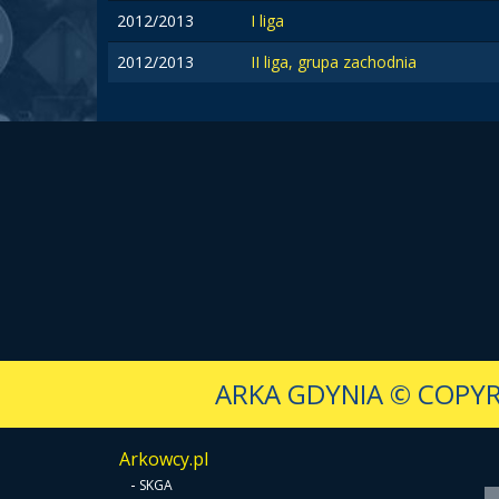
2012/2013
I liga
2012/2013
II liga, grupa zachodnia
ARKA GDYNIA
© COPYR
Arkowcy.pl
-
SKGA