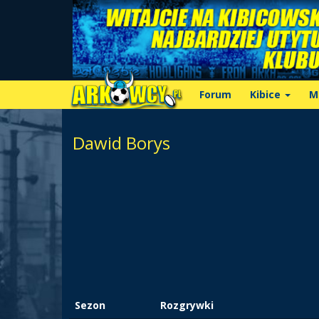
Forum
Kibice
M
Dawid Borys
Sezon
Rozgrywki