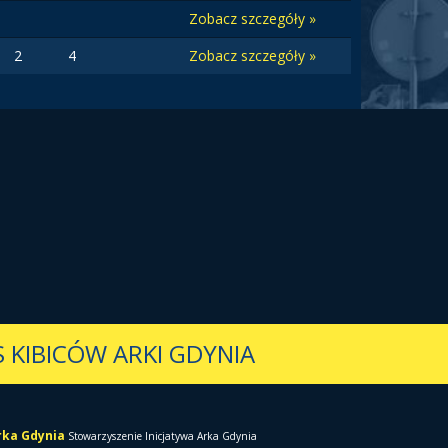
Zobacz szczegóły »
2
4
Zobacz szczegóły »
 KIBICÓW ARKI GDYNIA
Arka Gdynia
Stowarzyszenie Inicjatywa Arka Gdynia