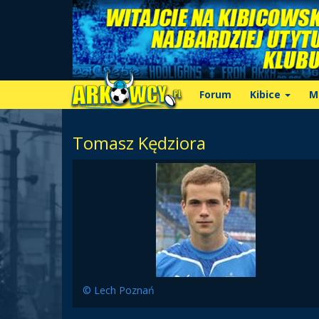
Forum
Kibice
M
Tomasz Kędziora
© Lech Poznań