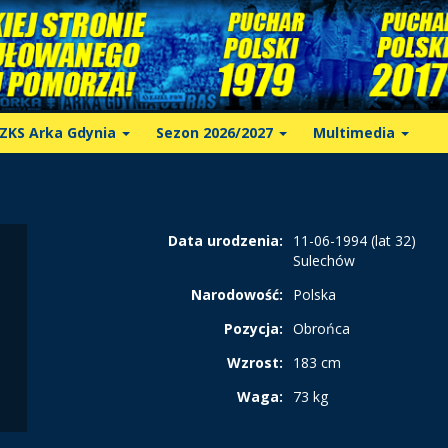
ZKS Arka Gdynia
Sezon 2026/2027
Multimedia
Data urodzenia:
11-06-1994 (lat 32)
Sulechów
Narodowość:
Polska
Pozycja:
Obrońca
Wzrost:
183 cm
Waga:
73 kg