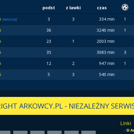
podst
z ławki
czas
ń
3
3
334 min
1
(wiosna)
ń
36
3240 min
1
ń
23
1
2003 min
ń
35
3083 min
3
ń
12
2
947 min
1
ń
5
3
540 min
IGHT ARKOWCY.PL
-
NIEZALEŻNY SERWIS
Linki
-
SI 