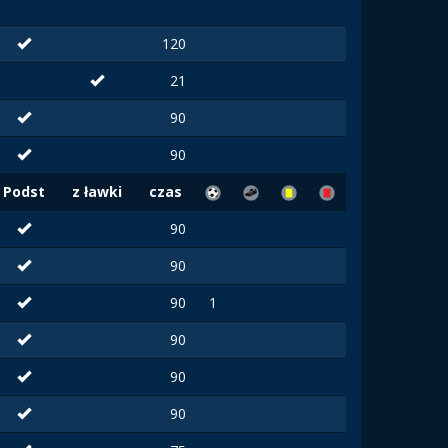
120
21
90
90
Podst
z ławki
czas
90
90
90
1
90
90
90