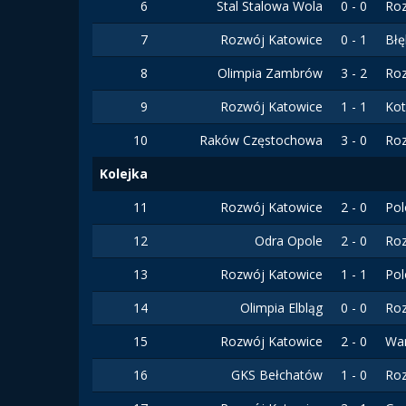
6
Stal Stalowa Wola
0 - 0
Ro
7
Rozwój Katowice
0 - 1
Błę
8
Olimpia Zambrów
3 - 2
Ro
9
Rozwój Katowice
1 - 1
Kot
10
Raków Częstochowa
3 - 0
Ro
Kolejka
11
Rozwój Katowice
2 - 0
Po
12
Odra Opole
2 - 0
Ro
13
Rozwój Katowice
1 - 1
Po
14
Olimpia Elbląg
0 - 0
Ro
15
Rozwój Katowice
2 - 0
Wa
16
GKS Bełchatów
1 - 0
Ro