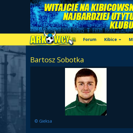
Forum
Kibice
M
Bartosz Sobotka
© Gieksa