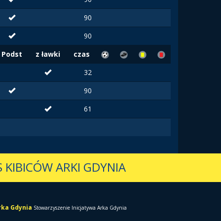
90
90
Podst
z ławki
czas
32
90
61
 KIBICÓW ARKI GDYNIA
Arka Gdynia
Stowarzyszenie Inicjatywa Arka Gdynia