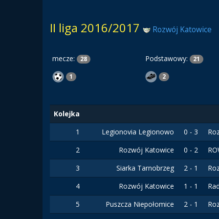
II liga 2016/2017
Rozwój Katowice
mecze:
Podstawowy:
28
21
1
2
Kolejka
1
Legionovia Legionowo
0 - 3
Ro
2
Rozwój Katowice
0 - 2
RO
3
Siarka Tarnobrzeg
2 - 1
Ro
4
Rozwój Katowice
1 - 1
Ra
5
Puszcza Niepołomice
2 - 1
Ro