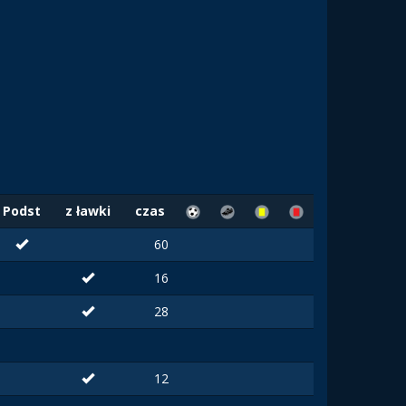
Podst
z ławki
czas
60
16
28
12