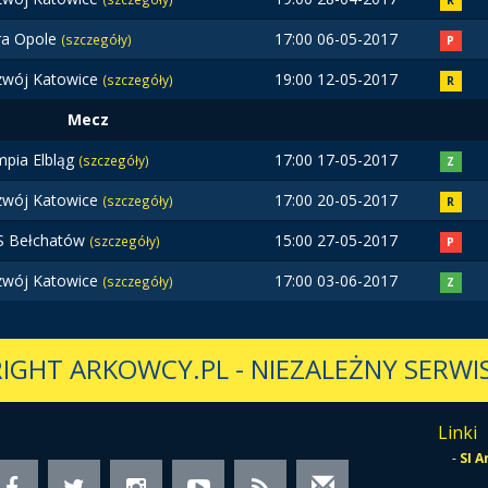
R
ra Opole
17:00 06-05-2017
(szczegóły)
P
zwój Katowice
19:00 12-05-2017
(szczegóły)
R
Mecz
mpia Elbląg
17:00 17-05-2017
(szczegóły)
Z
zwój Katowice
17:00 20-05-2017
(szczegóły)
R
S Bełchatów
15:00 27-05-2017
(szczegóły)
P
zwój Katowice
17:00 03-06-2017
(szczegóły)
Z
IGHT ARKOWCY.PL
-
NIEZALEŻNY SERWIS
Linki
-
SI 