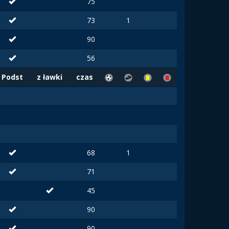
75
73
1
90
56
Podst
z ławki
czas
68
1
71
45
90
90