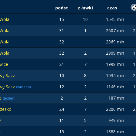
podst
z ławki
czas
 Wola
15
10
1545 min
 Wola
31
1
2607 min
2
 Wola
32
2869 min
 Wola
32
2
2909 min
1
wice
21
7
1998 min
1
wy Sącz
10
8
1034 min
2
wy Sącz
12
2
1146 min
1
(wiosna)
ce
2
2
187 min
(jesień)
rzesko
24
7
2206 min
2
e
11
5
949 min
e
15
2
1388 min