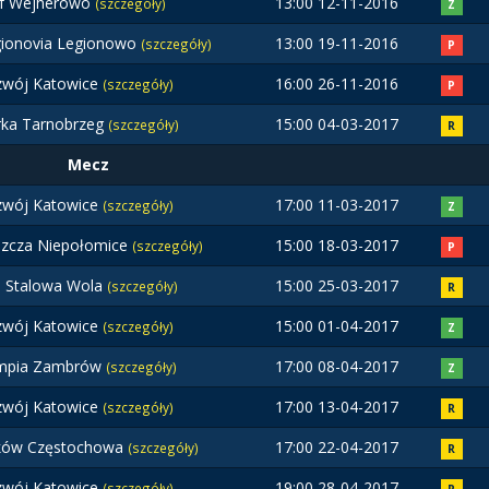
yf Wejherowo
13:00 12-11-2016
(szczegóły)
Z
ionovia Legionowo
13:00 19-11-2016
(szczegóły)
P
zwój Katowice
16:00 26-11-2016
(szczegóły)
P
rka Tarnobrzeg
15:00 04-03-2017
(szczegóły)
R
Mecz
zwój Katowice
17:00 11-03-2017
(szczegóły)
Z
zcza Niepołomice
15:00 18-03-2017
(szczegóły)
P
l Stalowa Wola
15:00 25-03-2017
(szczegóły)
R
zwój Katowice
15:00 01-04-2017
(szczegóły)
Z
impia Zambrów
17:00 08-04-2017
(szczegóły)
Z
zwój Katowice
17:00 13-04-2017
(szczegóły)
R
ków Częstochowa
17:00 22-04-2017
(szczegóły)
R
zwój Katowice
19:00 28-04-2017
(szczegóły)