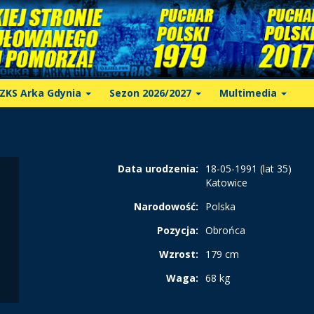
ZKS Arka Gdynia
Sezon 2026/2027
Multimedia
Data urodzenia:
18-05-1991 (lat 35)
Katowice
Narodowość:
Polska
Pozycja:
Obrońca
Wzrost:
179 cm
Waga:
68 kg