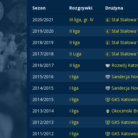
Sezon
Rozgrywki
Drużyna
2020/2021
III liga, gr. IV
Stal Stalowa
2019/2020
II liga
Stal Stalowa
2018/2019
II liga
Stal Stalowa
2017/2018
II Liga
Stal Stalowa
2016/2017
II liga
Rozwój Kato
2015/2016
I liga
Sandecja No
2014/2015
I liga
Sandecja No
2014/2015
I liga
GKS Katowi
2013/2014
I liga
Okocimski B
2012/2013
I liga
GKS Katowic
2011/2012
I liga
GKS Katowic