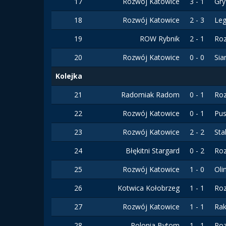
17
Rozwój Katowice
3 - 1
Gr
18
Rozwój Katowice
2 - 3
Leg
19
ROW Rybnik
2 - 1
Ro
20
Rozwój Katowice
0 - 0
Sia
Kolejka
21
Radomiak Radom
0 - 1
Ro
22
Rozwój Katowice
0 - 1
Pus
23
Rozwój Katowice
2 - 2
Sta
24
Błękitni Stargard
0 - 2
Ro
25
Rozwój Katowice
1 - 0
Ol
26
Kotwica Kołobrzeg
1 - 1
Ro
27
Rozwój Katowice
1 - 1
Ra
28
Polonia Bytom
1 - 1
Ro