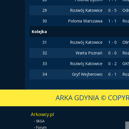
29
Rozwój Katowice
0 - 5
Od
30
Polonia Warszawa
1 - 1
Ro
Kolejka
31
Rozwój Katowice
1 - 0
Oli
32
Warta Poznań
0 - 0
Ro
33
Rozwój Katowice
0 - 2
GK
34
Gryf Wejherowo
0 - 1
Ro
ARKA GDYNIA
© COPYR
Arkowcy.pl
-
SKGA
-
Forum