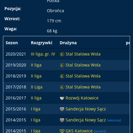
Polska
Pozycja:
Obrońca
Wzrost:
179 cm
Waga:
68 kg
Sezon
Rozgrywki
Drużyna
pod
2020/2021
III liga, gr. IV
Stal Stalowa Wola
1
2019/2020
II liga
Stal Stalowa Wola
3
2018/2019
II liga
Stal Stalowa Wola
3
2017/2018
II Liga
Stal Stalowa Wola
3
2016/2017
II liga
Rozwój Katowice
2
2015/2016
I liga
Sandecja Nowy Sącz
1
2014/2015
I liga
Sandecja Nowy Sącz
1
(wiosna)
2014/2015
I liga
GKS Katowice
2
(jesień)