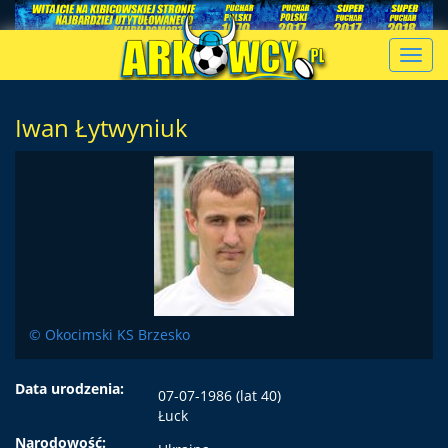
Toggl
navig
Iwan Łytwyniuk
© Okocimski KS Brzesko
Data urodzenia:
07-07-1986 (lat 40)
Łuck
Narodowość: