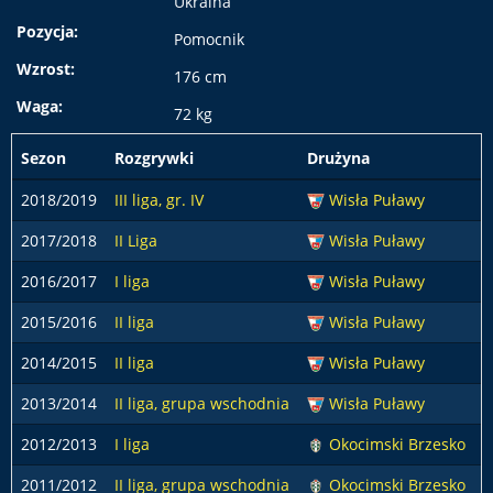
Ukraina
Pozycja:
Pomocnik
Wzrost:
176 cm
Waga:
72 kg
Sezon
Rozgrywki
Drużyna
p
2018/2019
III liga, gr. IV
Wisła Puławy
2017/2018
II Liga
Wisła Puławy
2016/2017
I liga
Wisła Puławy
2015/2016
II liga
Wisła Puławy
2014/2015
II liga
Wisła Puławy
2013/2014
II liga, grupa wschodnia
Wisła Puławy
2012/2013
I liga
Okocimski Brzesko
2011/2012
II liga, grupa wschodnia
Okocimski Brzesko