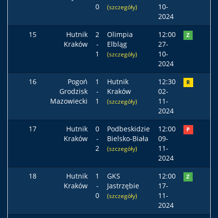
0
10-
(szczegóły)
2024
15
Hutnik
2
Olimpia
12:00
Z
Kraków
-
Elbląg
27-
1
10-
(szczegóły)
2024
16
Pogoń
1
Hutnik
12:30
R
Grodzisk
-
Kraków
02-
Mazowiecki
1
11-
(szczegóły)
2024
17
Hutnik
0
Podbeskidzie
12:00
P
Kraków
-
Bielsko-Biała
09-
2
11-
(szczegóły)
2024
18
Hutnik
1
GKS
12:00
Z
Kraków
-
Jastrzębie
17-
0
11-
(szczegóły)
2024