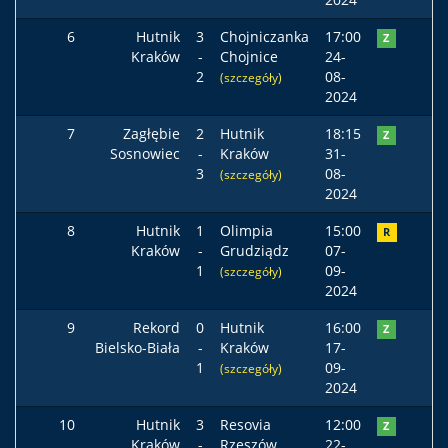
6
Hutnik
3
Chojniczanka
17:00
Z
Kraków
-
Chojnice
24-
2
08-
(szczegóły)
2024
7
Zagłębie
2
Hutnik
18:15
Z
Sosnowiec
-
Kraków
31-
3
08-
(szczegóły)
2024
8
Hutnik
1
Olimpia
15:00
R
Kraków
-
Grudziądz
07-
1
09-
(szczegóły)
2024
9
Rekord
0
Hutnik
16:00
Z
Bielsko-Biała
-
Kraków
17-
1
09-
(szczegóły)
2024
10
Hutnik
3
Resovia
12:00
Z
Kraków
-
Rzeszów
22-