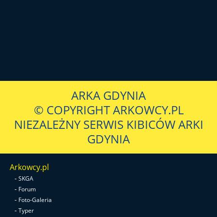
ARKA GDYNIA
© COPYRIGHT ARKOWCY.PL
NIEZALEŻNY SERWIS KIBICÓW ARKI
GDYNIA
Arkowcy.pl
-
SKGA
-
Forum
-
Foto-Galeria
-
Typer