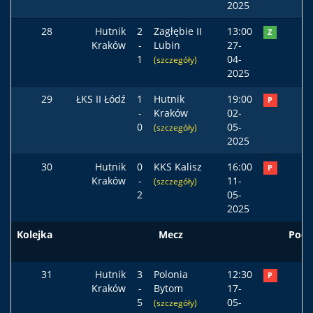
2025
28
Hutnik
2
Zagłębie II
13:00
Z
Kraków
-
Lubin
27-
1
04-
(szczegóły)
2025
29
ŁKS II Łódź
1
Hutnik
19:00
P
-
Kraków
02-
0
05-
(szczegóły)
2025
30
Hutnik
0
KKS Kalisz
16:00
P
Kraków
-
11-
(szczegóły)
2
05-
2025
Kolejka
Mecz
Pods
31
Hutnik
3
Polonia
12:30
P
Kraków
-
Bytom
17-
5
05-
(szczegóły)