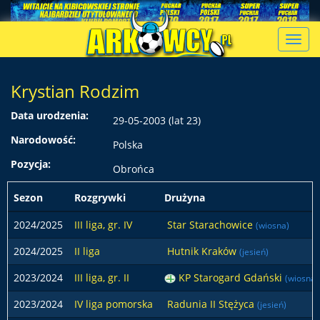
Toggl
navig
Krystian Rodzim
Data urodzenia:
29-05-2003 (lat 23)
Narodowość:
Polska
Pozycja:
Obrońca
Sezon
Rozgrywki
Drużyna
2024/2025
III liga, gr. IV
Star Starachowice
(wiosna)
2024/2025
II liga
Hutnik Kraków
(jesień)
2023/2024
III liga, gr. II
KP Starogard Gdański
(wiosna)
2023/2024
IV liga pomorska
Radunia II Stężyca
(jesień)