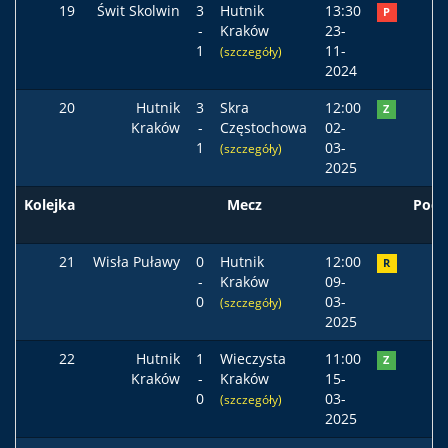
19
Świt Skolwin
3
Hutnik
13:30
P
-
Kraków
23-
1
11-
(szczegóły)
2024
20
Hutnik
3
Skra
12:00
Z
Kraków
-
Częstochowa
02-
1
03-
(szczegóły)
2025
Kolejka
Mecz
Pods
21
Wisła Puławy
0
Hutnik
12:00
R
-
Kraków
09-
0
03-
(szczegóły)
2025
22
Hutnik
1
Wieczysta
11:00
Z
Kraków
-
Kraków
15-
0
03-
(szczegóły)
2025