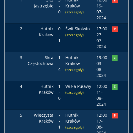
P
Jastrzębie
-
Kraków
19-
0
07-
(szczegóły)
2024
2
Hutnik
0
Świt Skolwin
17:00
P
Kraków
-
27-
(szczegóły)
1
07-
2024
3
Skra
1
Hutnik
19:00
Z
Częstochowa
-
Kraków
03-
4
08-
(szczegóły)
2024
4
Hutnik
1
Wisła Puławy
12:00
Z
Kraków
-
11-
(szczegóły)
0
08-
2024
5
Wieczysta
7
Hutnik
12:00
P
Kraków
-
Kraków
17-
1
08-
(szczegóły)
2024