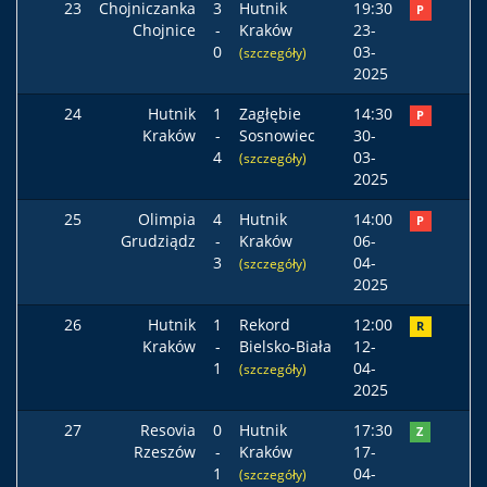
23
Chojniczanka
3
Hutnik
19:30
P
Chojnice
-
Kraków
23-
0
03-
(szczegóły)
2025
24
Hutnik
1
Zagłębie
14:30
P
Kraków
-
Sosnowiec
30-
4
03-
(szczegóły)
2025
25
Olimpia
4
Hutnik
14:00
P
Grudziądz
-
Kraków
06-
3
04-
(szczegóły)
2025
26
Hutnik
1
Rekord
12:00
R
Kraków
-
Bielsko-Biała
12-
1
04-
(szczegóły)
2025
27
Resovia
0
Hutnik
17:30
Z
Rzeszów
-
Kraków
17-
1
04-
(szczegóły)