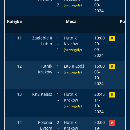
2
09-
(szczegóły)
2024
Kolejka
Mecz
Pods
11
Zagłębie II
1
Hutnik
19:00
R
Lubin
-
Kraków
29-
1
09-
(szczegóły)
2024
12
Hutnik
1
ŁKS II Łódź
15:00
R
Kraków
-
05-
(szczegóły)
1
10-
2024
13
KKS Kalisz
1
Hutnik
20:45
R
-
Kraków
11-
1
10-
(szczegóły)
2024
14
Polonia
2
Hutnik
20:00
P
Bytom
-
Kraków
19-