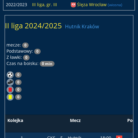
2022/2023
III liga, gr. III
Ślęza Wrocław
(wiosna)
II liga 2024/2025
Hutnik Kraków
mecze:
0
Podstawowy:
0
Z ławki:
0
Czas na boisku:
0 min
0
0
0
0
Kolejka
Mecz
Pods
1
GKS
5
Hutnik
18:00