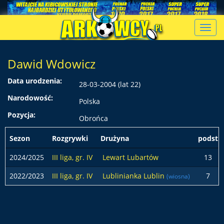
Toggl
navig
Dawid Wdowicz
Data urodzenia:
28-03-2004 (lat 22)
Narodowość:
Polska
Pozycja:
Obrońca
Sezon
Rozgrywki
Drużyna
podst
2024/2025
III liga, gr. IV
Lewart Lubartów
13
2022/2023
III liga, gr. IV
Lublinianka Lublin
7
(wiosna)