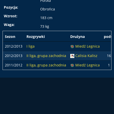
Polska
Pozycja:
Obrońca
Wzrost:
183 cm
Waga:
73 kg
Sezon
Rozgrywki
Drużyna
podst
2012/2013
I liga
Miedź Legnica
2012/2013
II liga, grupa zachodnia
Calisia Kalisz
16
2011/2012
II liga, grupa zachodnia
Miedź Legnica
1