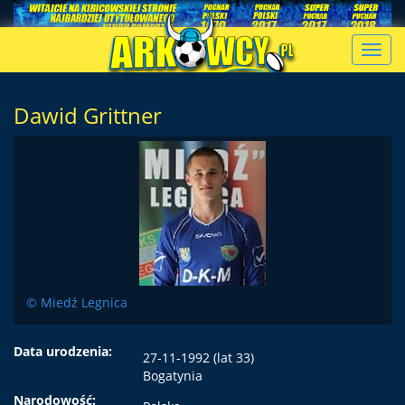
Toggl
navig
Dawid Grittner
© Miedź Legnica
Data urodzenia:
27-11-1992 (lat 33)
Bogatynia
Narodowość: