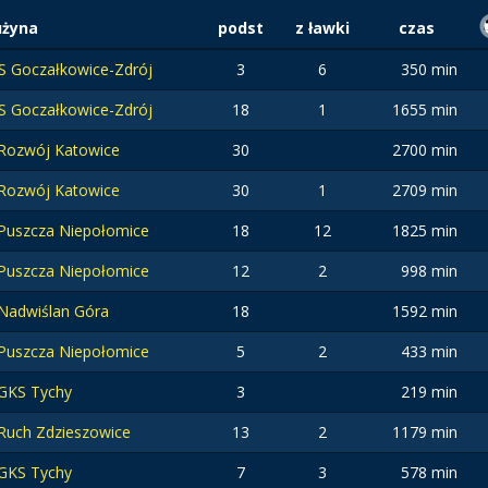
użyna
podst
z ławki
czas
S Goczałkowice-Zdrój
3
6
350 min
S Goczałkowice-Zdrój
18
1
1655 min
Rozwój Katowice
30
2700 min
Rozwój Katowice
30
1
2709 min
Puszcza Niepołomice
18
12
1825 min
Puszcza Niepołomice
12
2
998 min
Nadwiślan Góra
18
1592 min
Puszcza Niepołomice
5
2
433 min
GKS Tychy
3
219 min
Ruch Zdzieszowice
13
2
1179 min
GKS Tychy
7
3
578 min