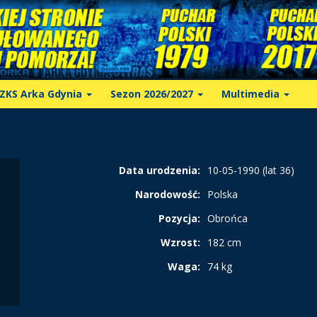
ZKS Arka Gdynia
Sezon 2026/2027
Multimedia
Data urodzenia:
10-05-1990 (lat 36)
Narodowość:
Polska
Pozycja:
Obrońca
Wzrost:
182 cm
Waga:
74 kg