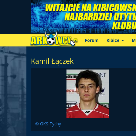
Forum
Kibice
M
Kamil Łączek
© GKS Tychy