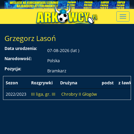
Toggl
navig
Grzegorz Lasoń
Data urodzenia:
07-08-2026 (lat )
Narodowość:
Polska
Pozycja:
Bramkarz
Sezon
Rozgrywki
Drużyna
podst
z ławki
2022/2023
III liga, gr. III
Chrobry II Głogów