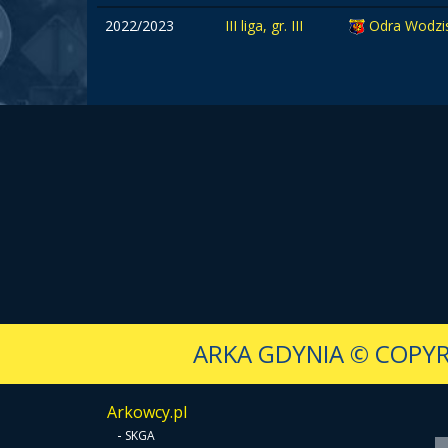
2022/2023
III liga, gr. III
Odra Wodzi
ARKA GDYNIA
© COPYR
Arkowcy.pl
-
SKGA