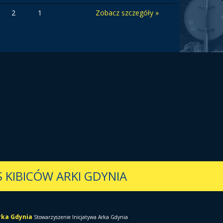
2
1
Zobacz szczegóły »
 KIBICÓW ARKI GDYNIA
Arka Gdynia
Stowarzyszenie Inicjatywa Arka Gdynia