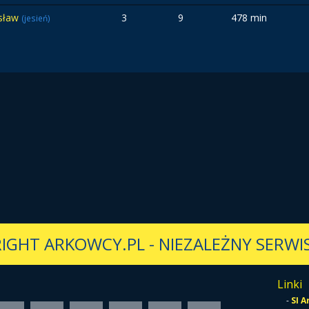
sław
3
9
478 min
(jesień)
IGHT ARKOWCY.PL
-
NIEZALEŻNY SERWIS
Linki
-
SI 