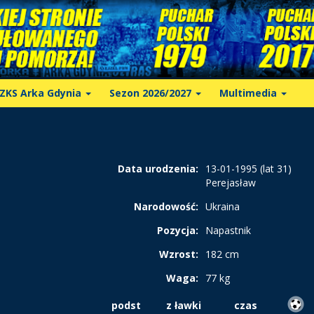
ZKS Arka Gdynia
Sezon 2026/2027
Multimedia
Data urodzenia:
13-01-1995 (lat 31)
Perejasław
Narodowość:
Ukraina
Pozycja:
Napastnik
Wzrost:
182 cm
Waga:
77 kg
podst
z ławki
czas