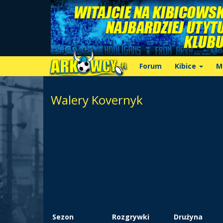
Forum
Kibice
M
Walery Kovernyk
Sezon
Rozgrywki
Drużyna