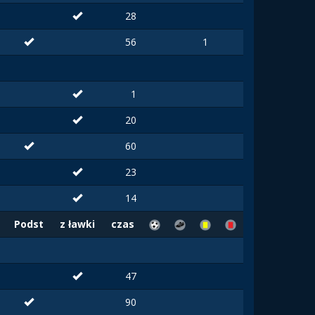
28
56
1
1
20
60
23
14
Podst
z ławki
czas
47
90