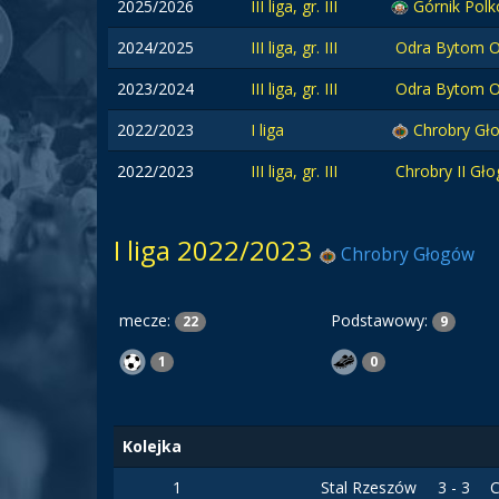
2025/2026
III liga, gr. III
Górnik Polk
2024/2025
III liga, gr. III
Odra Bytom O
2023/2024
III liga, gr. III
Odra Bytom O
2022/2023
I liga
Chrobry Gł
2022/2023
III liga, gr. III
Chrobry II Gł
I liga 2022/2023
Chrobry Głogów
mecze:
Podstawowy:
22
9
1
0
Kolejka
1
Stal Rzeszów
3 - 3
C