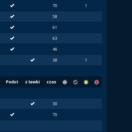
70
1
58
61
63
46
38
1
Podst
z ławki
czas
30
70