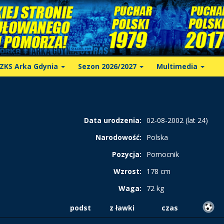
ZKS Arka Gdynia
Sezon 2026/2027
Multimedia
Data urodzenia:
02-08-2002 (lat 24)
Narodowość:
Polska
Pozycja:
Pomocnik
Wzrost:
178 cm
Waga:
72 kg
podst
z ławki
czas