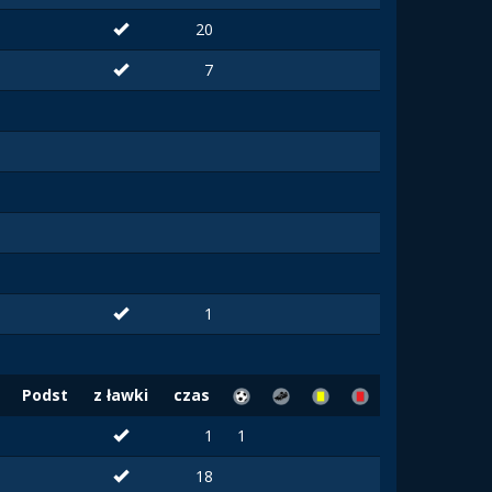
20
7
1
Podst
z ławki
czas
1
1
18