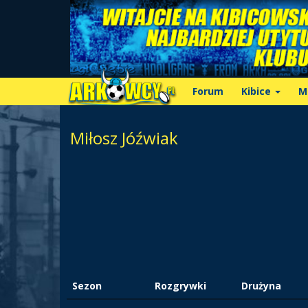
Forum
Kibice
M
Miłosz Jóźwiak
Sezon
Rozgrywki
Drużyna