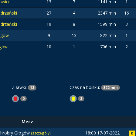
owice
13
7
1141 min
1
drzański
27
4
2347 min
16
drzański
19
8
1599 min
3
ogów
9
13
822 min
1
ogów
10
1
706 min
2
Z ławki:
Czas na boisku:
13
822 min
0
3
Mecz
hrobry Głogów
18:00 17-07-2022
(szczegóły)
R