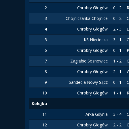
2
Chrobry Głogów
0 - 2
3
Chojniczanka Chojnice
0 - 2
C
4
Chrobry Głogów
2 - 3
Ł
5
KS Nieciecza
3 - 1
C
6
Chrobry Głogów
0 - 1
P
7
Zagłębie Sosnowiec
1 - 2
C
8
Chrobry Głogów
2 - 1
W
9
Sandecja Nowy Sącz
0 - 1
C
10
Chrobry Głogów
1 - 1
R
Kolejka
11
Arka Gdynia
3 - 4
C
12
Chrobry Głogów
2 - 2
O