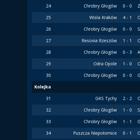
24
Chrobry Głogów
0 - 0
Z
25
Wisła Kraków
4 - 1
C
26
Chrobry Głogów
0 - 0
S
27
Resovia Rzeszów
1 - 1
C
28
Chrobry Głogów
0 - 3
A
29
Odra Opole
1 - 0
C
30
Chrobry Głogów
0 - 0
G
Kolejka
31
GKS Tychy
2 - 2
C
32
Chrobry Głogów
1 - 0
S
33
Chrobry Głogów
1 - 1
G
34
Puszcza Niepołomice
0 - 1
C