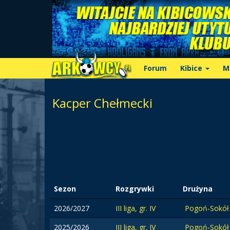
Forum
Kibice
M
Kacper Chełmecki
Sezon
Rozgrywki
Drużyna
2026/2027
III liga, gr. IV
Pogoń-Sokół
2025/2026
III liga, gr. IV
Pogoń-Sokół