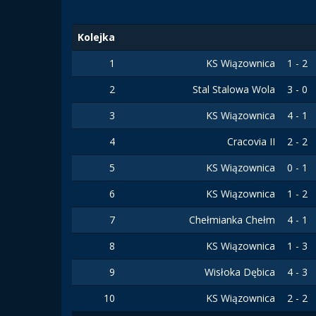
Kolejka
1
KS Wiązownica
1 - 2
2
Stal Stalowa Wola
3 - 0
3
KS Wiązownica
4 - 1
4
Cracovia II
2 - 2
5
KS Wiązownica
0 - 1
6
KS Wiązownica
1 - 2
7
Chełmianka Chełm
4 - 1
8
KS Wiązownica
1 - 3
9
Wisłoka Dębica
4 - 3
10
KS Wiązownica
2 - 2