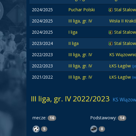
2024/2025
Puchar Polski
Stal Stalo
2024/2025
III liga, gr. IV
Wisła II Kra
2024/2025
I liga
Stal Stalo
2023/2024
II liga
Stal Stalo
2022/2023
III liga, gr. IV
KS Wiązowni
2022/2023
III liga, gr. IV
ŁKS Łagów
(j
2021/2022
III liga, gr. IV
ŁKS Łagów
(w
III liga, gr. IV 2022/2023
KS Wiązow
mecze:
Podstawowy:
16
14
5
0