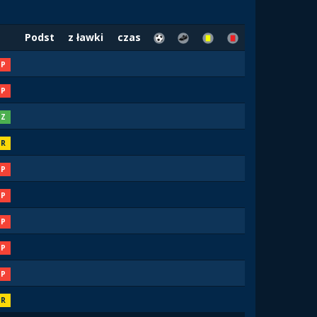
Podst
z ławki
czas
P
P
Z
R
P
P
P
P
P
R