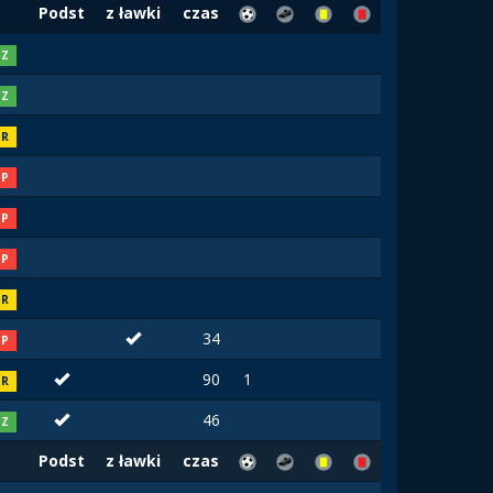
Podst
z ławki
czas
Z
Z
R
P
P
P
R
34
P
90
1
R
46
Z
Podst
z ławki
czas