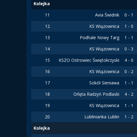
Kolejka
11
Avia Świdnik
0 - 1
12
KS Wiązownica
1 - 0
13
Podhale Nowy Targ
1 - 1
14
KS Wiązownica
0 - 3
15
KSZO Ostrowiec Świętokrzyski
4 - 0
16
KS Wiązownica
0 - 2
17
Sokół Sieniawa
1 - 1
18
Orlęta Radzyń Podlaski
4 - 2
19
KS Wiązownica
1 - 1
20
Lublinianka Lublin
1 - 2
Kolejka