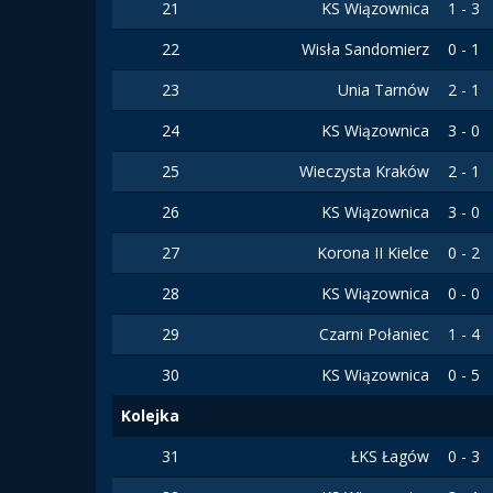
21
KS Wiązownica
1 - 3
22
Wisła Sandomierz
0 - 1
23
Unia Tarnów
2 - 1
24
KS Wiązownica
3 - 0
25
Wieczysta Kraków
2 - 1
26
KS Wiązownica
3 - 0
27
Korona II Kielce
0 - 2
28
KS Wiązownica
0 - 0
29
Czarni Połaniec
1 - 4
30
KS Wiązownica
0 - 5
Kolejka
31
ŁKS Łagów
0 - 3