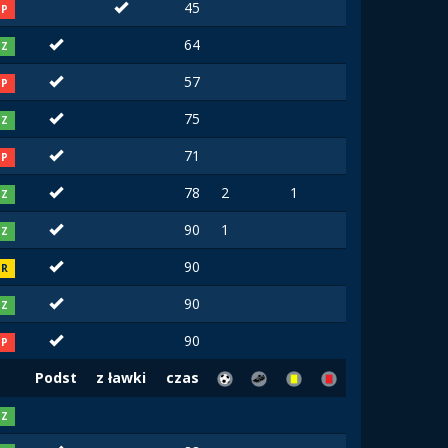
45
P
64
Z
57
P
75
Z
71
P
78
2
1
Z
90
1
Z
90
R
90
Z
90
P
Podst
z ławki
czas
Z