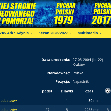
ZKS Arka Gdynia
Sezon 2026/2027
Multimedia
Data urodzenia:
07-03-2004 (lat 22)
Kraków
Narodowość:
Polska
Pozycja:
Napastnik
podst
z ławki
czas
 Lubaczów
1
30 min
 Lubaczów
27
5
2285 min
3