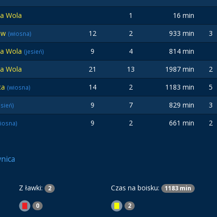
wa Wola
1
16 min
ków
12
2
933 min
3
(wiosna)
wa Wola
9
4
814 min
(jesień)
wa Wola
21
13
1987 min
2
ca
14
2
1183 min
5
(wiosna)
9
7
829 min
3
esień)
9
2
661 min
2
iosna)
nica
Z ławki:
Czas na boisku:
2
1183 min
0
2