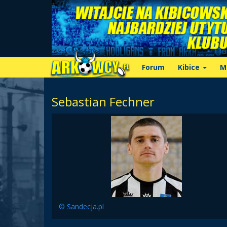
Forum
Kibice
M
Sebastian Fechner
© Sandecja.pl