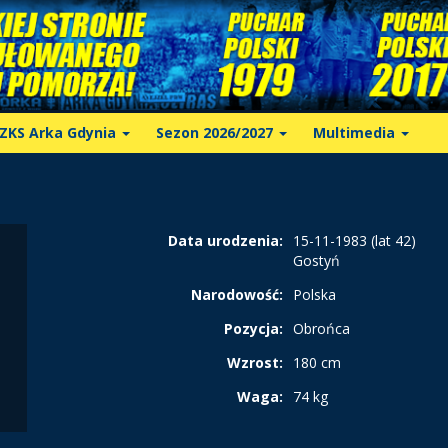
ZKS Arka Gdynia
Sezon 2026/2027
Multimedia
Data urodzenia:
15-11-1983 (lat 42)
Gostyń
Narodowość:
Polska
Pozycja:
Obrońca
Wzrost:
180 cm
Waga:
74 kg