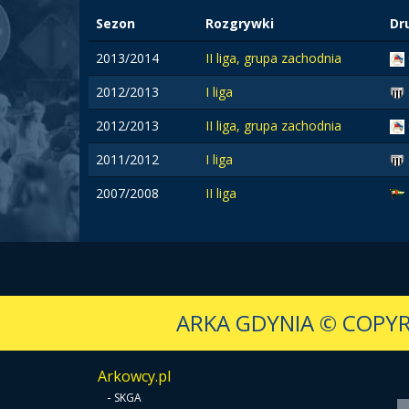
Sezon
Rozgrywki
Dr
2013/2014
II liga, grupa zachodnia
2012/2013
I liga
2012/2013
II liga, grupa zachodnia
2011/2012
I liga
2007/2008
II liga
ARKA GDYNIA
© COPYR
Arkowcy.pl
-
SKGA