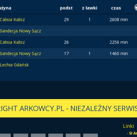
użyna
podst
z ławki
czas
Calisia Kalisz
29
1
2608 min
Sandecja Nowy Sącz
Calisia Kalisz
26
2256 min
Sandecja Nowy Sącz
17
1
1460 min
Lechia Gdańsk
IGHT ARKOWCY.PL
-
NIEZALEŻNY SERWIS
Linki
-
SI 