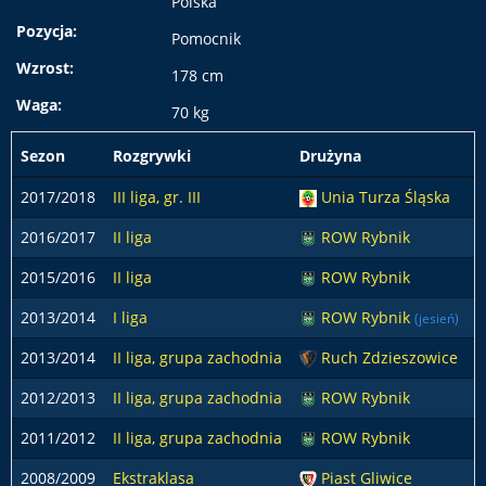
Polska
Pozycja:
Pomocnik
Wzrost:
178 cm
Waga:
70 kg
Sezon
Rozgrywki
Drużyna
p
2017/2018
III liga, gr. III
Unia Turza Śląska
2016/2017
II liga
ROW Rybnik
2015/2016
II liga
ROW Rybnik
2013/2014
I liga
ROW Rybnik
(jesień)
2013/2014
II liga, grupa zachodnia
Ruch Zdzieszowice
2012/2013
II liga, grupa zachodnia
ROW Rybnik
2011/2012
II liga, grupa zachodnia
ROW Rybnik
2008/2009
Ekstraklasa
Piast Gliwice