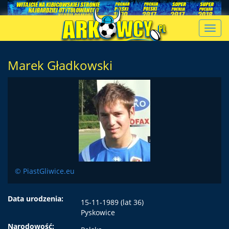
Toggl
navig
Marek Gładkowski
© PiastGliwice.eu
Data urodzenia:
15-11-1989 (lat 36)
Pyskowice
Narodowość: