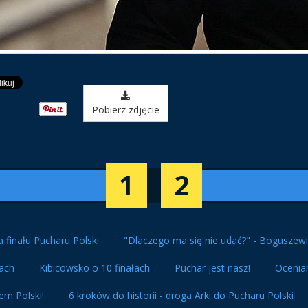
Pobierz zdjęcie
1
2
a finału Pucharu Polski
"Dlaczego ma się nie udać?" - Boguszewi
ach
Kibicowsko o 10 finałach
Puchar jest nasz!
Oceniam
em Polski!
6 kroków do historii - droga Arki do Pucharu Polski