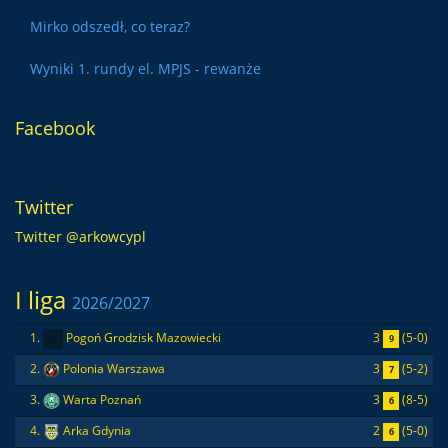
Mirko odszedł, co teraz?
Wyniki 1. rundy el. MPJS - rewanże
Facebook
Twitter
Twitter @arkowcypl
I liga
2026/2027
3
(5-0)
1.
Pogoń Grodzisk Mazowiecki
9
3
(5-2)
2.
Polonia Warszawa
7
3
(8-5)
3.
Warta Poznań
6
2
(5-0)
4.
Arka Gdynia
6