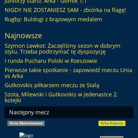
Juniorzy starsi: Arka - Górnik 1:1
NIGDY NIE ZOSTANIESZ SAM - zbiórka na flagę!
Rugby: Buldogi z brązowym medalem
Najnowsze
Szymon Lewkot: Zaczęliśmy sezon w dobrym
stylu. Trzeba podtrzymać tę dyspozycję
I runda Pucharu Polski w Rzeszowie
Pierwsze takie spotkanie - zapowiedź meczu Unia
vs Arka
Gutkovskis piłkarzem meczu ze Stalą
Szota, Milewski i Gutkovskis w jedenastce 2.
kolejki
Następny mecz
Unia Skierniewice
Arka Gdynia