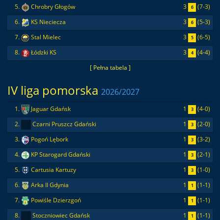
3
(7-3)
5.
Chrobry Głogów
6
3
(5-3)
6.
KS Nieciecza
6
3
(6-5)
7.
Stal Mielec
5
3
(4-4)
8.
Łódzki KS
4
[ Pełna tabela ]
IV liga pomorska
2026/2027
1
(4-0)
1.
Jaguar Gdańsk
3
1
(2-0)
2.
Czarni Pruszcz Gdański
3
1
(3-2)
3.
Pogoń Lębork
3
1
(2-1)
4.
KP Starogard Gdański
3
1
(1-0)
5.
Cartusia Kartuzy
3
1
(1-1)
6.
Arka II Gdynia
1
1
(1-1)
7.
Powiśle Dzierzgoń
1
1
(1-1)
8.
Stoczniowiec Gdańsk
1