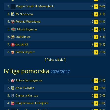
2
(4-0)
2.
Pogoń Grodzisk Mazowiecki
6
2
(4-1)
3.
KS Nieciecza
6
2
(4-1)
4.
Polonia Warszawa
6
2
(3-1)
5.
Miedź Legnica
4
2
(5-4)
6.
Stal Mielec
4
2
(3-2)
7.
Łódzki KS
4
2
(5-5)
8.
Polonia Bytom
3
[ Pełna tabela ]
IV liga pomorska
2026/2027
0
(0-0)
1.
Anioły Garczegorze
0
0
(0-0)
2.
Arka II Gdynia
0
0
(0-0)
3.
Cartusia Kartuzy
0
0
(0-0)
4.
Chojniczanka II Chojnice
0