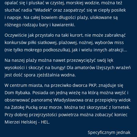
opalać się i pluskać w czystej, morskiej wodzie, można też
słuchać radia "Władek" oraz zaopatrzyć się w ciepły posiłek
i napoje. Na całej bowiem długości plaży, ulokowane są
różnego rodzaju bary i kawiarenki.
Oczywiście jak przystało na taki kurort, nie może zabraknąć
konkursów piłki siatkowej, plażowej, nożnej, wyborów miss
(nie tylko mokrego podkoszulka), jak i wielu innych atrakcji...
Na naszej plaży można nawet przezwyciężyć swój lęk
wysokości i skoczyć na bungy! Dla amatorów lżejszych wrażeń
jest dość spora zjeżdżalnia wodna.
W centrum miasta, na przeciwko dworca PKP, znajduje się
Dom Rybaka. Posiada on jedną wieżę na którą można wejść i
obserwować panoramę Władysławowa oraz przepiękny widok
na Zatokę Pucką oraz morze. Można też skorzystać z lornetek.
Przy dobrej przejrzystości powietrza można zobaczyć koniec
Mierzei Helskiej - HEL.
Specyficznym jednak