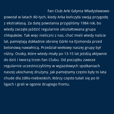
Fan Club Arki Gdynia Władysławowo
powstał w latach 80-tych, kiedy Arka kończyła swoją przygodę
z ekstraklasą. Za datę powstania przyjęliśmy 1984 rok, bo
wtedy zaczęła jeździć regularnie ukształtowana grupa
chłopaków. Tak więc nieliczni z nas, choć mieli wtedy naście
lat, pamiętają dokładnie obronę Górki na Ejsmonda przed
betonową nawałnicą. Przedział wiekowy naszej grupy był
różny. Osoby, które wtedy miały po 13-15 lat jeżdżą aktywnie
do dziś i tworzą trzon Fan Clubu. Od początku zawsze
regularnie uczestniczyliśmy w wyjazdowych spotkaniach
naszej ukochanej drużyny. Jak pamiętamy często były to lata
chude dla żółto-niebieskich, którzy często tułali się po III
ligach i grali w ogonie drugiego frontu.