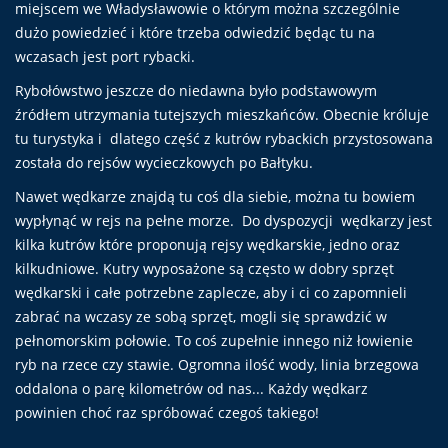
miejscem we Władysławowie o którym można szczególnie
dużo powiedzieć i które trzeba odwiedzić będąc tu na
wczasach jest port rybacki.
Rybołówstwo jeszcze do niedawna było podstawowym
źródłem utrzymania tutejszych mieszkańców. Obecnie króluje
tu turystyka i dlatego część z kutrów rybackich przystosowana
została do rejsów wycieczkowych po Bałtyku.
Nawet wędkarze znajdą tu coś dla siebie, można tu bowiem
wypłynąć w rejs na pełne morze. Do dyspozycji wędkarzy jest
kilka kutrów które proponują rejsy wędkarskie, jedno oraz
kilkudniowe. Kutry wyposażone są często w dobry sprzęt
wędkarski i całe potrzebne zaplecze, aby i ci co zapomnieli
zabrać na wczasy ze sobą sprzęt, mogli się sprawdzić w
pełnomorskim połowie. To coś zupełnie innego niż łowienie
ryb na rzece czy stawie. Ogromna ilość wody, linia brzegowa
oddalona o parę kilometrów od nas... Każdy wędkarz
powinien choć raz spróbować czegoś takiego!