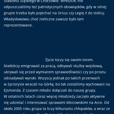
Stadionu Śląskiego w Chorzowie. Wreszcie, nie
odpuszczaliśmy też patriotycznych obowiązków, gdy w silnej
grupie trzeba było pojechać na Ursus czy Legię II do stolicy.
Władysławowo, choć nieliczne zawsze było tam
reprezentowane.
Życie toczy się swoim torem.
Niektórzy emigrowali za pracą, odbywali służbę wojskową,
ukrywali się przed wymiarem sprawiedliwości czy po prostu
odsiadywali wyroki. Wszyscy jednak po takich przerwach
w życiorysie wracali na Górkę, bo tak zostaliśmy wychowani na
Ejsmonda. Z czasem młodsi dołączali do naszej grupy.
W ostatnich latach coraz więcej młodzieży zaczęło aktywnie
się udzielać i interesować sprawami kibicowskimi na Arce. Od
około 2005 roku grupa ta liczy kilkunastu chłopaków, a wraz ze