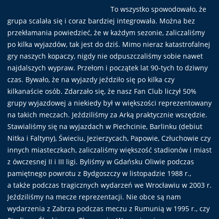
To wszystko spowodowało, że
grupa scalała się i coraz bardziej integrowała. Można bez
przekłamania powiedzieć, że w każdym sezonie, zaliczaliśmy
po kilka wyjazdów, tak jest do dziś. Mimo nieraz katastrofalnej
gry naszych kopaczy, nigdy nie odpuszczaliśmy sobie nawet
najdalszych wypraw. Przełom i początek lat 90-tych to dziwny
czas. Bywało, że na wyjazdy jeździło się po kilka czy
kilkanaście osób. Zdarzało się, że nasz Fan Club liczył 50%
grupy wyjazdowej a niekiedy był w większości reprezentowany
na takich meczach. Jeździliśmy za Arką praktycznie wszędzie.
Stawialiśmy się na wyjazdach w Piechcinie, Barlinku (debiut
Nitka i Faltyny), Świeciu, Jezierzycach, Papowie, Człuchowie czy
innych miasteczkach, zaliczaliśmy większość stadionów i miast
z ówczesnej II i III ligi. Byliśmy w Gdańsku Oliwie podczas
pamiętnego powrotu z Bydgoszczy w listopadzie 1988 r.,
a także podczas tragicznych wydarzeń we Wrocławiu w 2003 r.
Jeździliśmy na mecze reprezentacji. Nie obce są nam
wydarzenia z Zabrza podczas meczu z Rumunią w 1995 r., czy