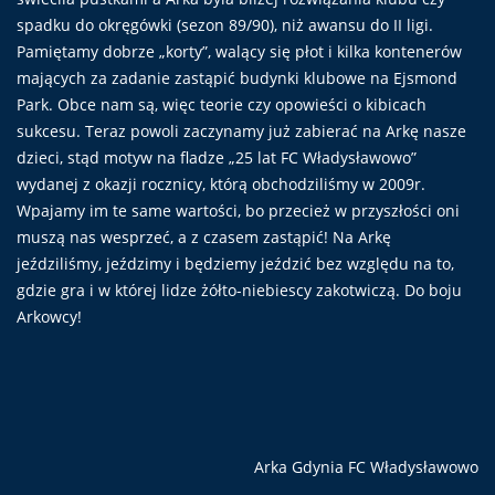
spadku do okręgówki (sezon 89/90), niż awansu do II ligi.
Pamiętamy dobrze „korty”, walący się płot i kilka kontenerów
mających za zadanie zastąpić budynki klubowe na Ejsmond
Park. Obce nam są, więc teorie czy opowieści o kibicach
sukcesu. Teraz powoli zaczynamy już zabierać na Arkę nasze
dzieci, stąd motyw na fladze „25 lat FC Władysławowo”
wydanej z okazji rocznicy, którą obchodziliśmy w 2009r.
Wpajamy im te same wartości, bo przecież w przyszłości oni
muszą nas wesprzeć, a z czasem zastąpić! Na Arkę
jeździliśmy, jeździmy i będziemy jeździć bez względu na to,
gdzie gra i w której lidze żółto-niebiescy zakotwiczą. Do boju
Arkowcy!
Arka Gdynia FC Władysławowo