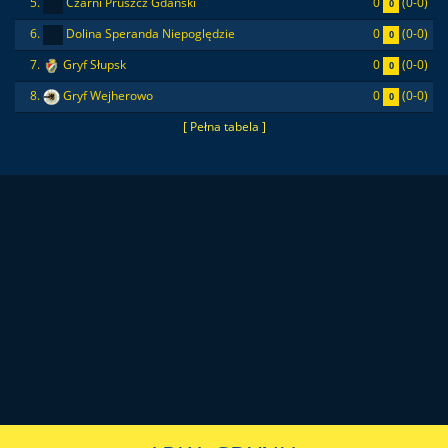
0
(0-0)
5.
Czarni Pruszcz Gdański
0
0
(0-0)
6.
Dolina Speranda Niepoględzie
0
0
(0-0)
7.
Gryf Słupsk
0
0
(0-0)
8.
Gryf Wejherowo
0
[ Pełna tabela ]