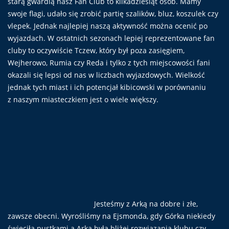
starą gwardią nasz Fan Club to kilkadziesiąt osób. Mamy
swoje flagi, udało się zrobić partię szalików, bluz, koszulek czy
vlepek. Jednak najlepiej naszą aktywność można ocenić po
wyjazdach. W ostatnich sezonach lepiej reprezentowane fan
cluby to oczywiście Tczew, który był poza zasięgiem,
Wejherowo, Rumia czy Reda i tylko z tych miejscowości fani
okazali się lepsi od nas w liczbach wyjazdowych. Wielkość
jednak tych miast i ich potencjał kibicowski w porównaniu
z naszym miasteczkiem jest o wiele większy.
Jesteśmy z Arką na dobre i złe,
zawsze obecni. Wyrośliśmy na Ejsmonda, gdy Górka niekiedy
świeciła pustkami a Arka była bliżej rozwiązania klubu czy