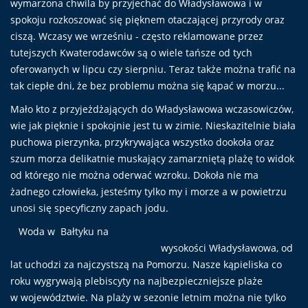
wymarzona chwila by przyjechać do Władysławowa i w
spokoju rozkoszować się pięknem otaczającej przyrody oraz
ciszą. Wczasy we wrześniu - często reklamowane przez
tutejszych Kwaterodawców są o wiele tańsze od tych
oferowanych w lipcu czy sierpniu. Teraz także można trafić na
tak ciepłe dni, że bez problemu można się kąpać w morzu...
Mało kto z przyjeżdżających do Władysławowa wczasowiczów,
wie jak pięknie i spokojnie jest tu w zimie. Nieskazitelnie biała
puchowa pierzynka, przykrywająca wszystko dookoła oraz
szum morza delikatnie muskający zamarzniętą plażę to widok
od którego nie można oderwać wzroku. Dokoła nie ma
żadnego człowieka, jesteśmy tylko my i morze a w powietrzu
unosi się specyficzny zapach jodu.
Woda w Bałtyku na
wysokości Władysławowa, od
lat uchodzi za najczystszą na Pomorzu. Nasze kąpieliska co
roku wygrywają plebiscyty na najbezpieczniejsze plaże
w województwie. Na plaży w sezonie letnim można nie tylko