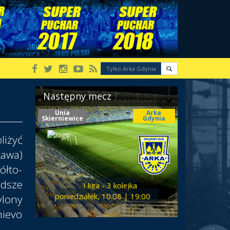
Następny mecz
Unia
Arka
Skierniewice
Gdynia
iżyć
kawa)
ółto-
odsze
I liga - 3 kolejka
poniedziałek, 10.08 | 19:00
ylony
ievo