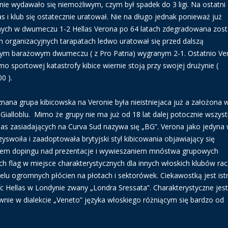
ie wydawało się niemożliwym, czym był spadek do 3 ligi. Na ostatni
 i klub się ostatecznie uratował. Nie na długo jednak ponieważ już
nych w dwumeczu 1-2 Hellas Verona po 64 latach zdegradowana zost
ch organizacyjnych tarapatach ledwo uratował się przed dalszą
ejnym barażowym dwumeczu ( z Pro Patria) wygranym 2-1. Ostatnio Ve
o sportowej katastrofy kibice wiernie stoją przy swojej drużynie (
0 ).
znana grupa kibicowska na Veronie była nieistniejaca już a założona 
 Gialloblu. Mimo że grupy nie ma już od 18 lat dalej potocznie wszyst
las zasiadających na Curva Sud nazywa się „BG”. Verona jako jedyna
yswoiła i zaadoptowała brytyjski styl kibicowania objawiający się
iem dopingu nad prezentacje i wywieszaniem mnóstwa grupowych
ch flag w miejsce charakterystycznych dla innych włoskich klubów rac
elu ogromnych płócien na płotach i sektorówek. Ciekawostką jest ist
 fc Hellas w Londynie zwany „Londra Sressata”. Charakterystyczne jest
łównie w dialekcie „Veneto” języka włoskiego różniącym się bardzo od