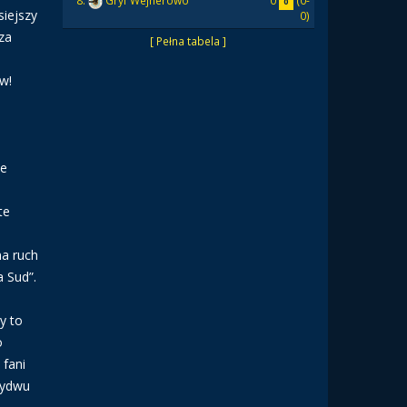
0
(0-
8.
Gryf Wejherowo
0
siejszy
0)
za
[ Pełna tabela ]
w!
że
te
na ruch
 Sud”.
y to
o
 fani
bydwu