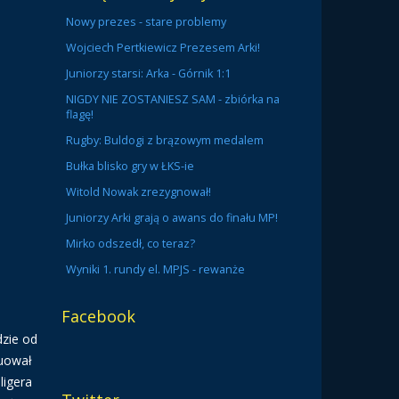
Nowy prezes - stare problemy
Wojciech Pertkiewicz Prezesem Arki!
Juniorzy starsi: Arka - Górnik 1:1
NIGDY NIE ZOSTANIESZ SAM - zbiórka na
flagę!
Rugby: Buldogi z brązowym medalem
Bułka blisko gry w ŁKS-ie
Witold Nowak zrezygnował!
Juniorzy Arki grają o awans do finału MP!
Mirko odszedł, co teraz?
Wyniki 1. rundy el. MPJS - rewanże
Facebook
dzie od
nuował
ligera