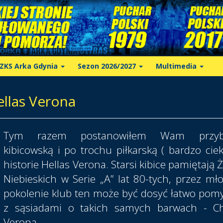
ZKS Arka Gdynia
Sezon 2026/2027
Multimedia
ellas Verona
Tym razem postanowiłem Wam przybl
kibicowską i po trochu piłkarską ( bardzo cie
historie Hellas Verona. Starsi kibice pamiętają Ż
Niebieskich w Serie „A” lat 80-tych, przez mł
pokolenie klub ten może być dosyć łatwo pom
z sąsiadami o takich samych barwach - Ch
Verona