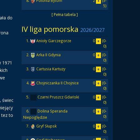
2
(5-
8.
Polonia Bytom
3
5)
[ Pełna tabela ]
ała do
IV liga pomorska
2026/2027
rona
0
(0-
1.
Anioły Garczegorze
0
0)
0
(0-
2.
Arka II Gdynia
0
0)
w 1971
0
(0-
3.
Cartusia Kartuzy
kich
0
0)
 we
0
(0-
4.
Chojniczanka II Chojnice
0
0)
0
(0-
5.
Czarni Pruszcz Gdański
0
, świec
0)
niejący
0
(0-
6.
Dolina Speranda
0
 tez to
0)
Niepoględzie
0
(0-
7.
Gryf Słupsk
0
0)