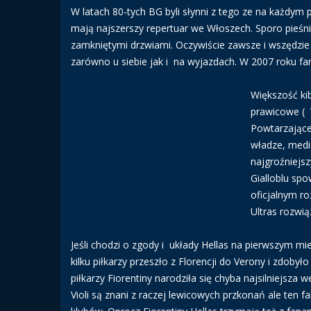
W latach 80-tych BG byli słynni z tego ze na każdym
mają najszerszy repertuar we Włoszech. Sporo pieśni 
zamkniętymi drzwiami. Oczywiście zawsze i wszędzie 
zarówno u siebie jak i na wyjazdach. W 2007 roku fa
Większość kib
prawicowe ( V
Powtarzające
władze, medi
najgroźniejs
Gialloblu sp
oficjalnym ro
Ultras rozwi
Jeśli chodzi o zgody i układy Hellas na pierwszym miej
kilku piłkarzy przeszło z Florencji do Verony i zdobył
piłkarzy Fiorentiny narodziła się chyba najsilniejsza 
Violi są znani z raczej lewicowych przkonań ale ten 