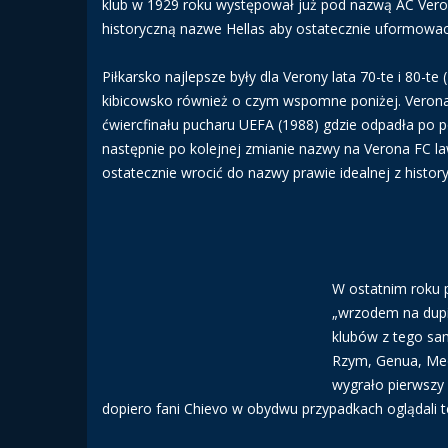
klub w 1929 roku występował już pod nazwą AC Vero
historyczną nazwe Hellas aby ostatecznie uformowac
Piłkarsko najlepsze były dla Verony lata 70-te i 80-t
kibicowsko również o czym wspomne poniżej. Verona 
ćwiercfinału pucharu UEFA (1988) gdzie odpadła po
następnie po kolejnej zmianie nazwy na Verona FC la
ostatecznie wrocić do nazwy prawie idealnej z history
W ostatnim roku p
„wrzodem na dupi
klubów z tego sa
Rzym, Genua, Medi
wygrało pierwszy 
dopiero fani Chievo w obydwu przypadkach oglądali t