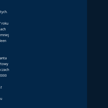
tych.
7 roku
nach
 mniej
deen
lanta
ortowy
eczach
 2000
 z
łu