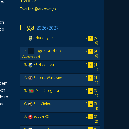
Twitter
ież
Twitter @arkowcypl
ch),
I liga
2026/2027
 do
2
(5-
1.
Arka Gdynia
6
0)
2
(4-
2.
Pogoń Grodzisk
6
0)
Mazowiecki
2
(4-
3.
KS Nieciecza
6
1)
2
(4-
4.
Polonia Warszawa
6
1)
okiem
óch
2
(3-
5.
Miedź Legnica
4
1)
le to
as
2
(5-
6.
Stal Mielec
4
4)
2
(3-
7.
Łódzki KS
4
2)