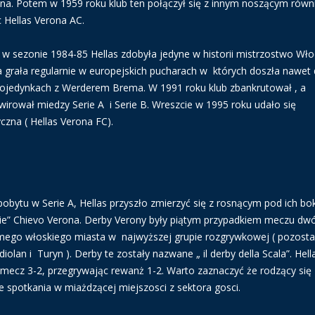
na. Potem w 1959 roku klub ten połączył się z innym noszącym równ
 Hellas Verona AC.
e ( w sezonie 1984-85 Hellas zdobyła jedyne w historii mistrzostwo Wło
grała regularnie w europejskich pucharach w których doszła nawet
 pojedynkach z Werderem Brema. W 1991 roku klub zbankrutował , a
wirował miedzy Serie A i Serie B. Wreszcie w 1995 roku udało się
czna ( Hellas Verona FC).
obytu w Serie A, Hellas przyszło zmierzyć się z rosnącym pod ich b
e” Chievo Verona. Derby Verony były piątym przypadkiem meczu dw
mego włoskiego miasta w najwyższej grupie rozgrywkowej ( pozosta
olan i Turyn ). Derby te zostały nazwane „ il derby della Scala”. Hell
mecz 3-2, przegrywając rewanż 1-2. Warto zaznaczyć że rodzący się
e spotkania w miażdzącej miejszosci z sektora gosci.