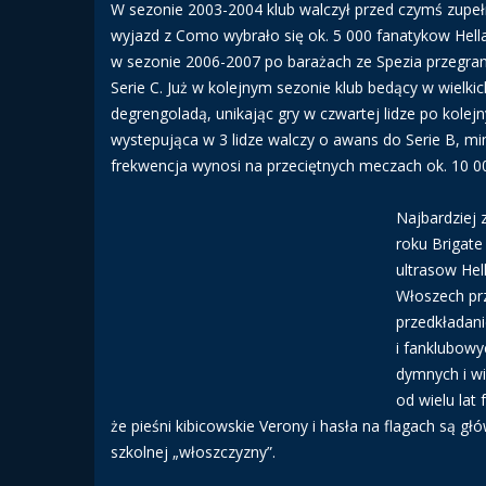
W sezonie 2003-2004 klub walczył przed czymś zupełn
wyjazd z Como wybrało się ok. 5 000 fanatykow Hellas
w sezonie 2006-2007 po barażach ze Spezia przegra
Serie C. Już w kolejnym sezonie klub bedący w wielki
degrengoladą, unikając gry w czwartej lidze po kol
wystepująca w 3 lidze walczy o awans do Serie B, mim
frekwencja wynosi na przeciętnych meczach ok. 10 00
Najbardziej 
roku Brigate
ultrasow Hel
Włoszech prz
przedkładan
i fanklubowy
dymnych i wi
od wielu lat
że pieśni kibicowskie Verony i hasła na flagach są g
szkolnej „włoszczyzny”.