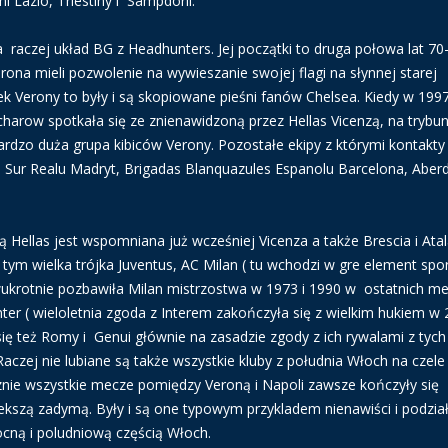
i Lazio, Triestiny i Sampdorii.
aczej układ BG z Headhunters. Jej początki to druga połowa lat 70-
ona mieli pozwolenie na wywieszanie swojej flagi na słynnej starej
k Verony to były i są skopiowane pieśni fanów Chelsea. Kiedy w 199
arow spotkała się ze znienawidzoną przez Hellas Vicenzą, na trybu
rdzo duża grupa kibiców Verony. Pozostałe ekipy z którymi kontakty
ras Sur Realu Madryt, Brigadas Blanquazules Espanolu Barcelona, Aber
 Hellas jest wspomniana już wcześniej Vicenza a także Brescia i Ata
ym wielka trójka Juventus, AC Milan ( tu wchodzi w gre element sp
ukrotnie pozbawiła Milan mistrzostwa w 1973 i 1990 w ostatnich m
nter ( wieloletnia zgoda z Interem zakończyła się z wielkim hukiem w
i się też Romy i Genui głównie na zasadzie zgody z ich rywalami z tych
aczej nie lubiane są także wszystkie kluby z południa Włoch na czele
znie wszystkie mecze pomiędzy Veroną i Napoli zawsze kończyły się
ekszą zadymą. Były i są one typowym przykladem nienawiści i podzia
cną i poludniową częścią Włoch.