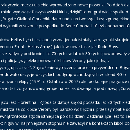
 praktycznie meczu u siebie wprowadzano nowe piosenki. Po dzień dzi
mialo wydzwięk faszystowski i klub „dzięki” temu grał wiele spotkań 
„Brigate Gialloblu” przedkładano nad klub tworząc dużą zgraną ekipe
ni wykupili w sezonie po spadku do Serie C ponad 10 tyś abonamentó
iców Hellas była i jest apolityczna jednak istniały tam grupki skrajnie
erona Front i Hellas Army ) jak i lewicowe takie jak Rude Boys.
 się zadymy pod koniec lat 70-tych i w latach 80-tych spowodowały 
a i policja „wyselekcjonowała” kibiców Verony jako jedną z
zych grup „Ultras”. Zagrożenie wytoczenia procesu przywódcom Briga
owodowało decyzje wszystkich podgrup wchodzących w skład BG o
związaniu ekipy ( 1991 ). Ostatnio w 2007 roku po kolejnej nagonce 
ązano też zorganizowaną grupe na Hellas działajaca pod nazwą „Curva
scu jest Fiorentina . Zgoda ta datuje się od poczatku lat 80-tych kied
o mistrza za co kibice Verony byli bardzo wdzięczni i przez sympatie d
wewnątrzwłoska zgoda istniejąca po dziś dzień. Zadziwiające jest to że
fakt nigdy w najmniejszym stopniu nie zaważył na kontaktach kiboli o