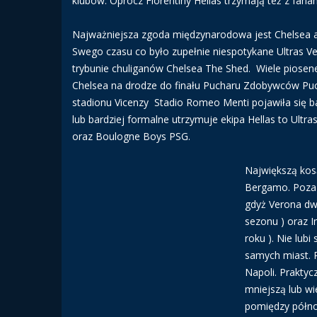
klubów. Oprocz Fiorentiny Hellas trzymają też z fanam
Najważniejsza zgoda międzynarodowa jest Chelsea a r
Swego czasu co było zupełnie niespotykane Ultras Ver
trybunie chuliganów Chelsea The Shed. Wiele piosene
Chelsea na drodze do finału Pucharu Zdobywców Puch
stadionu Vicenzy Stadio Romeo Menti pojawiła się ba
lub bardziej formalne utrzymuje ekipa Hellas to Ult
oraz Boulogne Boys PSG.
Największą kosą
Bergamo. Poza t
gdyż Verona dw
sezonu ) oraz I
roku ). Nie lub
samych miast. R
Napoli. Praktyc
mniejszą lub wi
pomiędzy półno