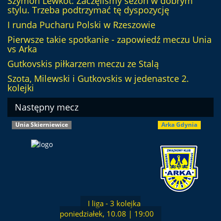
Szymon Lewkot: Zaczęliśmy sezon w dobrym
stylu. Trzeba podtrzymać tę dyspozycję
I runda Pucharu Polski w Rzeszowie
Pierwsze takie spotkanie - zapowiedź meczu Unia
vs Arka
Gutkovskis piłkarzem meczu ze Stalą
Szota, Milewski i Gutkovskis w jedenastce 2.
kolejki
Następny mecz
Unia Skierniewice
Arka Gdynia
I liga - 3 kolejka
poniedziałek, 10.08 | 19:00