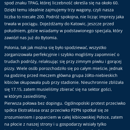
spod znaku TPAG, której liczebność określa się na około 60.
Dzięki temu idealnie zajmujemy trzy wagony, czyli nasza
liczba to niecałe 200. Podróż spokojna, nie licząc imprezy jaka
trwała w pociągu. Dojeżdżamy do Katowic, jeszcze przed
południem, gdzie wsiadamy w podstawionego specjala, który
zawiózł nas już do Bytomia.
Polonia, tak jak można się było spodziewać, wszystko
zorganizowała perfekcyjnie i szybko mogliśmy zapomnieć o
trudach podróży, relaksując się przy zimnym piwku i gorącej
pizzy. Wiele osób porozchodziło się po całym mieście, jednak
na godzinę przed meczem główna grupa żółto-niebieskich
kibiców okupowała pub przy stadionie. Nieuchronnie zbliżała
się 17.15, zatem musieliśmy zbierać się na sektor gości,
w którym zasiedliśmy.
Pierwsza połowa bez dopingu. Ogólnopolski protest przeciwko
spółce Ekstraklasa oraz przeciwko PZPN spotkał się ze
zrozumieniem i poparciem w całej kibicowskiej Polsce, zatem
na płocie z naszej strony i u gospodarzy wisiały tylko