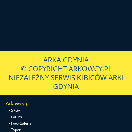
ARKA GDYNIA
© COPYRIGHT ARKOWCY.PL
NIEZALEŻNY SERWIS KIBICÓW ARKI
GDYNIA
Arkowcy.pl
-
SKGA
-
Forum
-
Foto-Galeria
-
Typer