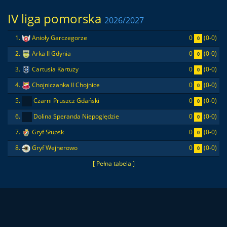
IV liga pomorska
2026/2027
0
(0-0)
1.
Anioły Garczegorze
0
0
(0-0)
2.
Arka II Gdynia
0
0
(0-0)
3.
Cartusia Kartuzy
0
0
(0-0)
4.
Chojniczanka II Chojnice
0
0
(0-0)
5.
Czarni Pruszcz Gdański
0
0
(0-0)
6.
Dolina Speranda Niepoględzie
0
0
(0-0)
7.
Gryf Słupsk
0
0
(0-0)
8.
Gryf Wejherowo
0
[ Pełna tabela ]