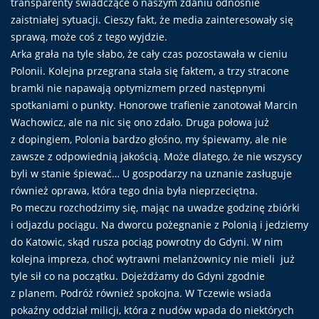
transparenty świadczące o naszym zdaniu odnośnie
zaistniałej sytuacji. Cieszy fakt, że media zainteresowały się
sprawą, może coś z tego wyjdzie.
Arka grała na tyle słabo, że cały czas pozostawała w cieniu
Polonii. Kolejna przegrana stała się faktem, a trzy stracone
bramki nie napawają optymizmem przed następnymi
spotkaniami o punkty. Honorowe trafienie zanotował Marcin
Wachowicz, ale na nic się ono zdało. Druga połowa już
z dopingiem, Polonia bardzo głośno, my śpiewamy, ale nie
zawsze z odpowiednią jakością. Może dlatego, że nie wszyscy
byli w stanie śpiewać… U gospodarzy na uznanie zasługuje
również oprawa, która tego dnia była nieprzeciętna.
Po meczu rozchodzimy się, mając na uwadze godzinę zbiórki
i odjazdu pociągu. Na dworcu pożegnanie z Polonią i jedziemy
do Katowic, skąd rusza pociąg powrotny do Gdyni. W nim
kolejna impreza, choć wytrawni melanżownicy nie mieli już
tyle sił co na początku. Dojeżdżamy do Gdyni zgodnie
z planem. Podróż również spokojna. W Tczewie wsiada
pokaźny oddział milicji, która z nudów wpada do niektórych