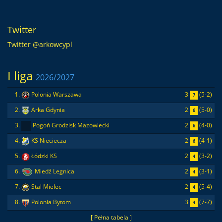
Twitter
Twitter @arkowcypl
I liga
2026/2027
3
(5-2)
1.
Polonia Warszawa
7
2
(5-0)
2.
Arka Gdynia
6
2
(4-0)
3.
Pogoń Grodzisk Mazowiecki
6
2
(4-1)
4.
KS Nieciecza
6
2
(3-2)
5.
Łódzki KS
4
2
(3-1)
6.
Miedź Legnica
4
2
(5-4)
7.
Stal Mielec
4
3
(7-7)
8.
Polonia Bytom
4
[ Pełna tabela ]