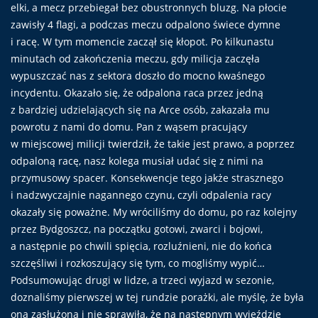
elki, a mecz przebiegał bez obustronnych bluzg. Na płocie
zawisły 4 flagi, a podczas meczu odpalono świece dymne
i racę. W tym momencie zaczął się kłopot. Po kilkunastu
minutach od zakończenia meczu, gdy milicja zaczęła
wypuszczać nas z sektora doszło do mocno kwaśnego
incydentu. Okazało się, że odpalona raca przez jedną
z bardziej udzielających się na Arce osób, zakazała mu
powrotu z nami do domu. Pan z wąsem pracujący
w miejscowej milicji twierdził, że takie jest prawo, a poprzez
odpaloną racę, nasz kolega musiał udać się z nimi na
przymusowy spacer. Konsekwencje tego jakże strasznego
i nadzwyczajnie nagannego czynu, czyli odpalenia racy
okazały się poważne. My wróciliśmy do domu, po raz kolejny
przez Bydgoszcz, na początku gotowi, zwarci i bojowi,
a następnie po chwili spięcia, rozluźnieni, nie do końca
szczęśliwi i rozkoszujący się tym, co mogliśmy wypić…
Podsumowując drugi w lidze, a trzeci wyjazd w sezonie,
doznaliśmy pierwszej w tej rundzie porażki, ale myślę, że była
ona zasłużona i nie sprawiła, że na następnym wyjeździe