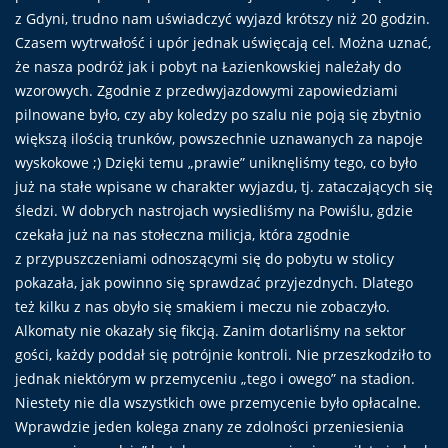
z Gdyni, trudno nam uświadczyć wyjazd krótszy niż 20 godzin.
Czasem wytrwałość i upór jednak uświęcają cel. Można uznać,
że nasza podróż jak i pobyt na Łazienkowskiej należały do
wzorowych. Zgodnie z przedwyjazdowymi zapowiedziami
pilnowane było, czy aby koledzy po szalu nie poją się zbytnio
większą ilością trunków, powszechnie uznawanych za napoje
wyskokowe ;) Dzięki temu „prawie” uniknęliśmy tego, co było
już na stałe wpisane w charakter wyjazdu, tj. zataczających się
śledzi. W dobrych nastrojach wysiedliśmy na Powiślu, gdzie
czekała już na nas stołeczna milicja, która zgodnie
z przypuszczeniami odnoszącymi się do pobytu w stolicy
pokazała, jak powinno się sprawdzać przyjezdnych. Dlatego
też kilku z nas obyło się smakiem i meczu nie zobaczyło.
Alkomaty nie okazały się fikcją. Zanim dotarliśmy na sektor
gości, każdy poddał się potrójnie kontroli. Nie przeszkodziło to
jednak niektórym w przemyceniu „tego i owego” na stadion.
Niestety nie dla wszystkich owe przemycenie było opłacalne.
Wprawdzie jeden kolega znany ze zdolności przeniesienia