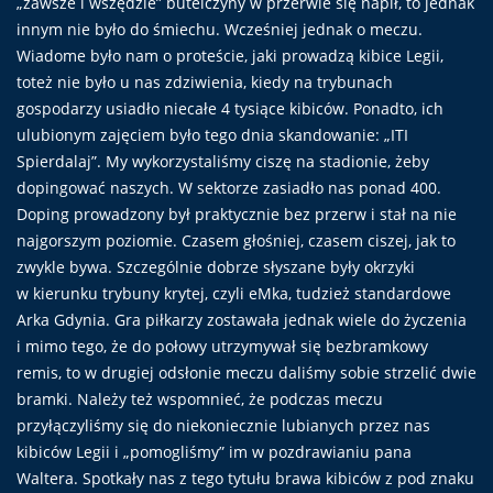
„zawsze i wszędzie” butelczyny w przerwie się napił, to jednak
innym nie było do śmiechu. Wcześniej jednak o meczu.
Wiadome było nam o proteście, jaki prowadzą kibice Legii,
toteż nie było u nas zdziwienia, kiedy na trybunach
gospodarzy usiadło niecałe 4 tysiące kibiców. Ponadto, ich
ulubionym zajęciem było tego dnia skandowanie: „ITI
Spierdalaj”. My wykorzystaliśmy ciszę na stadionie, żeby
dopingować naszych. W sektorze zasiadło nas ponad 400.
Doping prowadzony był praktycznie bez przerw i stał na nie
najgorszym poziomie. Czasem głośniej, czasem ciszej, jak to
zwykle bywa. Szczególnie dobrze słyszane były okrzyki
w kierunku trybuny krytej, czyli eMka, tudzież standardowe
Arka Gdynia. Gra piłkarzy zostawała jednak wiele do życzenia
i mimo tego, że do połowy utrzymywał się bezbramkowy
remis, to w drugiej odsłonie meczu daliśmy sobie strzelić dwie
bramki. Należy też wspomnieć, że podczas meczu
przyłączyliśmy się do niekoniecznie lubianych przez nas
kibiców Legii i „pomogliśmy” im w pozdrawianiu pana
Waltera. Spotkały nas z tego tytułu brawa kibiców z pod znaku