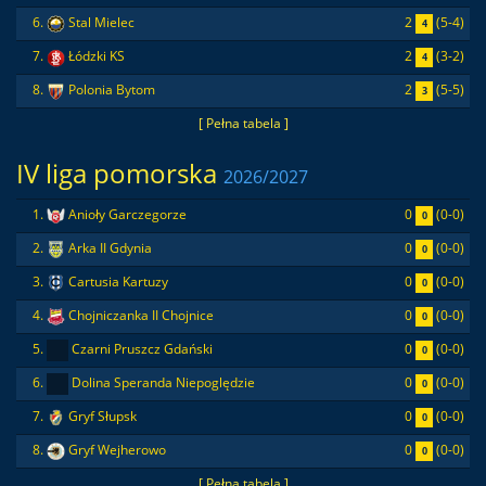
2
(5-4)
6.
Stal Mielec
4
2
(3-2)
7.
Łódzki KS
4
2
(5-5)
8.
Polonia Bytom
3
[ Pełna tabela ]
IV liga pomorska
2026/2027
0
(0-0)
1.
Anioły Garczegorze
0
0
(0-0)
2.
Arka II Gdynia
0
0
(0-0)
3.
Cartusia Kartuzy
0
0
(0-0)
4.
Chojniczanka II Chojnice
0
0
(0-0)
5.
Czarni Pruszcz Gdański
0
0
(0-0)
6.
Dolina Speranda Niepoględzie
0
0
(0-0)
7.
Gryf Słupsk
0
0
(0-0)
8.
Gryf Wejherowo
0
[ Pełna tabela ]