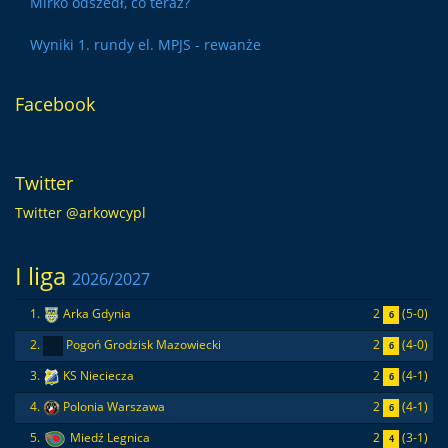
Mirko odszedł, co teraz?
Wyniki 1. rundy el. MPJS - rewanże
Facebook
Twitter
Twitter @arkowcypl
I liga
2026/2027
2
(5-0)
1.
Arka Gdynia
6
2
(4-0)
2.
Pogoń Grodzisk Mazowiecki
6
2
(4-1)
3.
KS Nieciecza
6
2
(4-1)
4.
Polonia Warszawa
6
2
(3-1)
5.
Miedź Legnica
4