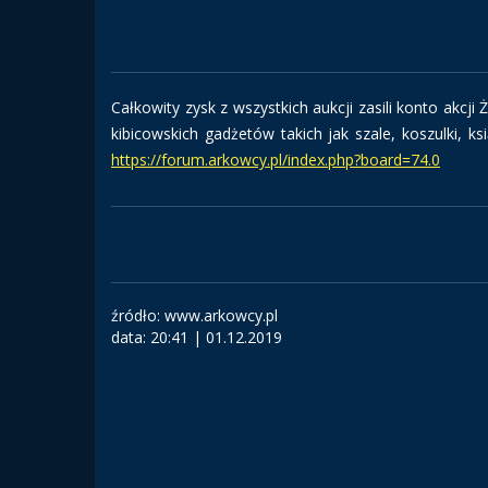
Całkowity zysk z wszystkich aukcji zasili konto akcji
kibicowskich gadżetów takich jak szale, koszulki, ks
https://forum.arkowcy.pl/index.php?board=74.0
źródło: www.arkowcy.pl
data:
20:41 | 01.12.2019