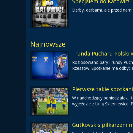
Specjalem do Katowic!
Derby, derbami, ale przed nami
Najnowsze
I runda Pucharu Polski
Rozlosowano pary I rundy Pucha
Rzeszów. Spotkanie ma odbyć s
Pierwsze takie spotkan
W nadchodzący poniedziałek, 10 
wyjeździe z Unią Skierniewice.
Gutkovskis piłkarzem m