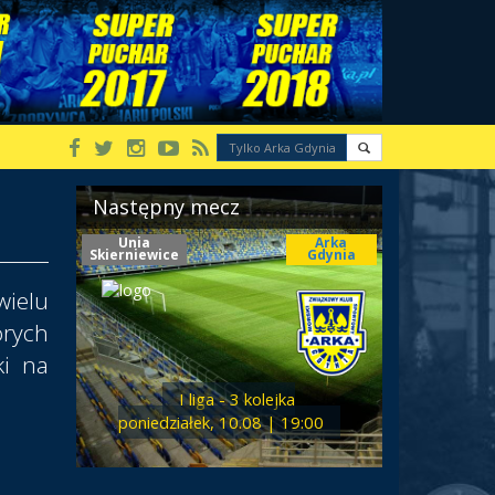
Następny mecz
Unia
Arka
Skierniewice
Gdynia
ielu
órych
ki na
I liga - 3 kolejka
poniedziałek, 10.08 | 19:00