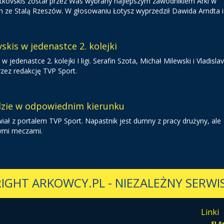
 Gutkovskis został przez Was wybrany najlepszym zawodnikiem Arki w
 Stalą Rzeszów. W głosowaniu Łotysz wyprzedził Dawida Arndta i 
skis w jedenastce 2. kolejki
 w jedenastce 2. kolejki I ligi. Serafin Szota, Michał Milewski i Vladisla
rzez redakcję TVP Sport.
dzie w odpowiednim kierunku
iał z portalem TVP Sport. Napastnik jest dumny z pracy drużyny, ale
nymi meczami.
IGHT ARKOWCY.PL
-
NIEZALEŻNY SERWIS
Linki
-
SI 