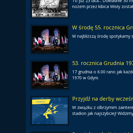
To już 23 lata... Dokładnie 30 
nożem przez kibica Wisły został
W środę 55. rocznica G
W najbliższą środę spotykamy s
53. rocznica Grudnia 19
17 grudnia o 6.00 rano jak każd
1970 w Gdyni.
Przyjdź na derby wcześn
W związku z olbrzymim zainte
stadion jak najszybciej! Widzim