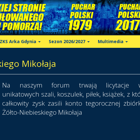
ZKS Arka Gdynia
Sezon 2026/2027
Multimedia
kiego Mikołaja
Na naszym forum trwają licytacje w
unikatowych szali, koszulek, piłek, książek, z kt
całkowity zysk zasili konto tegorocznej zbiór
Żółto-Niebieskiego Mikołaja