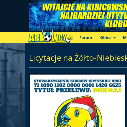
Forum
Kibice
M
Licytacje na Żółto-Niebies