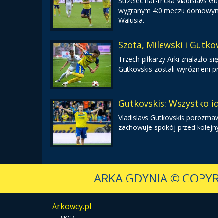
Strzelec hat-tricka Vladislavs
wygranym 4:0 meczu domowym ze
Walusia.
Szota, Milewski i Gutkov
Trzech piłkarzy Arki znalazło się
Gutkovskis zostali wyróżnieni p
Gutkovskis: Wszystko i
Vladislavs Gutkovskis porozmaw
zachowuje spokój przed kolej
ARKA GDYNIA
© COPYR
Arkowcy.pl
-
SKGA