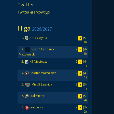
Twitter
Twitter @arkowcypl
I liga
2026/2027
2
(5-
1.
Arka Gdynia
6
0)
2
(4-
2.
Pogoń Grodzisk
6
0)
Mazowiecki
2
(4-
3.
KS Nieciecza
6
1)
2
(4-
4.
Polonia Warszawa
6
1)
2
(3-
5.
Miedź Legnica
4
1)
2
(5-
6.
Stal Mielec
4
4)
2
(3-
7.
Łódzki KS
4
2)