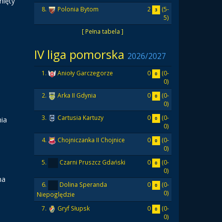
nięty
2
(5-
8.
Polonia Bytom
3
5)
[ Pełna tabela ]
IV liga pomorska
2026/2027
0
(0-
1.
Anioły Garczegorze
0
0)
0
(0-
2.
Arka II Gdynia
0
0)
0
(0-
3.
Cartusia Kartuzy
nia
0
0)
0
(0-
4.
Chojniczanka II Chojnice
0
0)
0
(0-
5.
Czarni Pruszcz Gdański
0
0)
na
0
(0-
6.
Dolina Speranda
0
0)
Niepoględzie
0
(0-
7.
Gryf Słupsk
0
0)