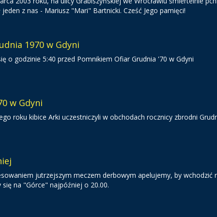
marca 2003 roku, na ulicy Grabiszyńskiej we Wrocławiu śmiertelnie pch
 jeden z nas - Mariusz "Mari" Bartnicki. Cześć Jego pamięci!
rudnia 1970 w Gdyni
ię o godzinie 5:40 przed Pomnikiem Ofiar Grudnia '70 w Gdyni
70 w Gdyni
ego roku kibice Arki uczestniczyli w obchodach rocznicy zbrodni Grud
iej
resowaniem jutrzejszym meczem derbowym apelujemy, by wchodzić 
y się na "Górce" najpóźniej o 20.00.