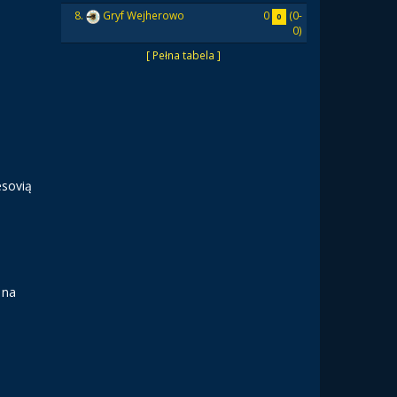
0
(0-
8.
Gryf Wejherowo
0
0)
[ Pełna tabela ]
esovią
 na